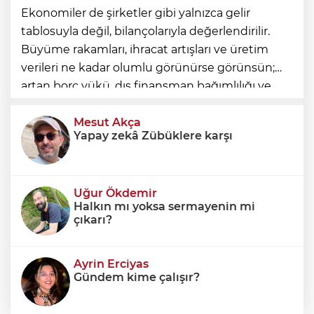
Ekonomiler de şirketler gibi yalnızca gelir
tablosuyla değil, bilançolarıyla değerlendirilir.
Büyüme rakamları, ihracat artışları ve üretim
verileri ne kadar olumlu görünürse görünsün;
artan borç yükü, dış finansman bağımlılığı ve
geleceğe devredilen yükümlülükler dikkate
alınmadığında ortaya eksik
Mesut Akça
Yapay zekâ Zübüklere karşı
Uğur Ökdemir
Halkın mı yoksa sermayenin mi
çıkarı?
Ayrin Erciyas
Gündem kime çalışır?