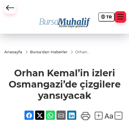
TR
ursa Büyükşehir Darbesi
Anasayfa
Bursa'dan Haberler
Orhan
Kemal’in izleri
Osmangazi’de
çizgilere
Orhan Kemal’in izleri
yansıyacak
Osmangazi’de çizgilere
yansıyacak