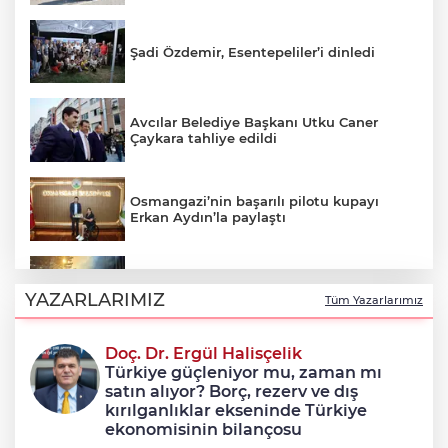
Şadi Özdemir, Esentepeliler’i dinledi
Avcılar Belediye Başkanı Utku Caner
Çaykara tahliye edildi
Osmangazi’nin başarılı pilotu kupayı
Erkan Aydın’la paylaştı
Uludağ’da çıkan orman yangını
söndürüldü
YAZARLARIMIZ
Tüm Yazarlarımız
Doç. Dr. Ergül Halisçelik
Erdoğan ve Bahçeli 'çerçeve yasa'yı
Türkiye güçleniyor mu, zaman mı
görüştü
satın alıyor? Borç, rezerv ve dış
kırılganlıklar ekseninde Türkiye
ekonomisinin bilançosu