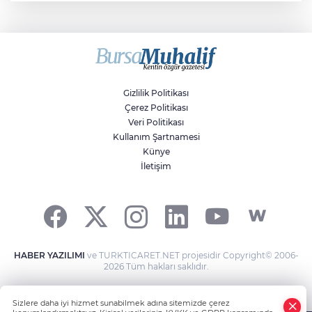
Sıraç Erbek
Savaşların gölgesinde engellilik,
doğa ve kaybedilen gelecek
Gizlilik Politikası
Çerez Politikası
Veri Politikası
Kullanım Şartnamesi
Künye
İletişim
HABER YAZILIMI
ve TURKTICARET.NET projesidir Copyright© 2006-
2026 Tüm hakları saklıdır.
Sizlere daha iyi hizmet sunabilmek adına sitemizde çerez