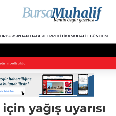
POR
BURSA'DAN HABERLER
POLITIKA
MUHALIF GÜNDEM
: 10 yıl önceki paylaşımları nedeniyle ifade verdi
 için yağış uyarısı