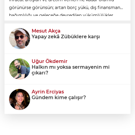
görünürse görünsün; artan borç yükü, dış finansman
bağımlılığı ve geleceğe devredilen yükümlülükler
dikkate alınmadığında ortaya eksik
Mesut Akça
Yapay zekâ Zübüklere karşı
Uğur Ökdemir
Halkın mı yoksa sermayenin mi
çıkarı?
Ayrin Erciyas
Gündem kime çalışır?
Sıraç Erbek
Savaşların gölgesinde engellilik,
doğa ve kaybedilen gelecek