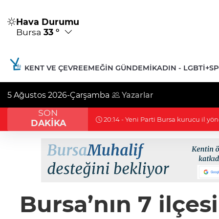
Hava Durumu
Bursa
33 °
KENT VE ÇEVRE
EMEĞIN GÜNDEMI
KADIN - LGBTİ+
S
5 Ağustos 2026-Çarşamba
Yazarlar
SON
19:16 - Berkcan Bora hedef gösterildi
DAKİKA
Bursa’nın 7 ilçesi