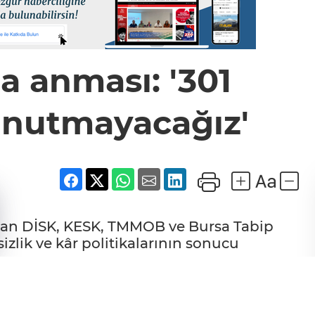
 anması: '301
nutmayacağız'
apan DİSK, KESK, TMMOB ve Bursa Tabip
zlik ve kâr politikalarının sonucu