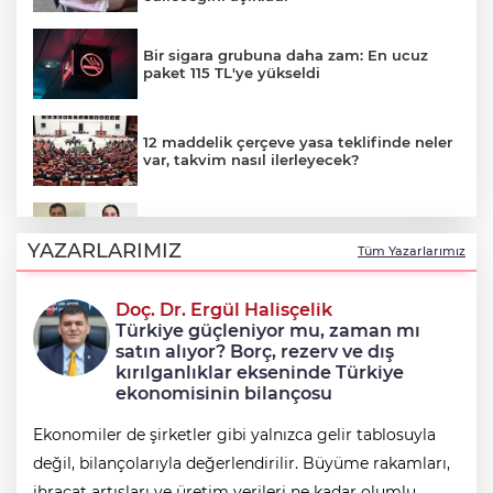
Bir sigara grubuna daha zam: En ucuz
paket 115 TL'ye yükseldi
12 maddelik çerçeve yasa teklifinde neler
var, takvim nasıl ilerleyecek?
Çerçeve yasayla Demirtaş ve Yüksekdağ
tahliye olacak mı?
YAZARLARIMIZ
Tüm Yazarlarımız
Doç. Dr. Ergül Halisçelik
12 maddelik 'çerçeve yasa' teklifinin tam
Türkiye güçleniyor mu, zaman mı
metni
satın alıyor? Borç, rezerv ve dış
kırılganlıklar ekseninde Türkiye
ekonomisinin bilançosu
Ekonomiler de şirketler gibi yalnızca gelir tablosuyla
değil, bilançolarıyla değerlendirilir. Büyüme rakamları,
ihracat artışları ve üretim verileri ne kadar olumlu