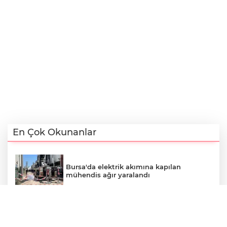
En Çok Okunanlar
Bursa'da elektrik akımına kapılan
mühendis ağır yaralandı
Berkcan Bora hedef gösterildi: 10 yıl
önceki paylaşımları nedeniyle ifade verdi