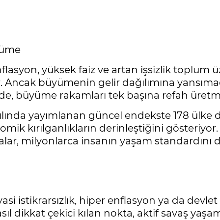
üyüme
lasyon, yüksek faiz ve artan işsizlik toplum ü
lir. Ancak büyümenin gelir dağılımına yansım
erde, büyüme rakamları tek başına refah üret
yılında yayımlanan güncel endekste 178 ülke de
onomik kırılganlıkların derinleştiğini gösteriy
alar, milyonlarca insanın yaşam standardını 
iyasi istikrarsızlık, hiper enflasyon ya da dev
ıl dikkat çekici kılan nokta, aktif savaş yaş