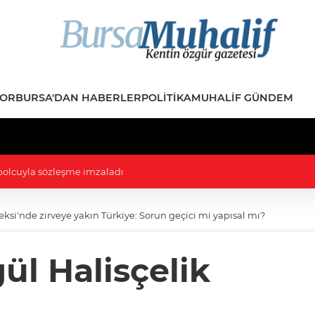
POR
BURSA'DAN HABERLER
POLITIKA
MUHALIF GÜNDEM
Komisyonunda: Gerginlik çıktı, izdiham yaşandı
eksi'nde zirveye yakın Türkiye: Sorun geçici mi yapısal mı?
ül Halisçelik