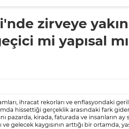
i'nde zirveye yakın
eçici mi yapısal m
mları, ihracat rekorları ve enflasyondaki ge
şamda hissettiği gerçeklik arasındaki fark gi
ğını pazarda, kirada, faturada ve insanların 
dığı ve gelecek kaygısının arttığı bir ortamda,