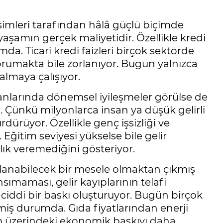
simleri tarafından hâlâ güçlü biçimde
 yaşamın gerçek maliyetidir. Özellikle kredi
da. Ticari kredi faizleri birçok sektörde
korumakta bile zorlanıyor. Bugün yalnızca
almaya çalışıyor.
oranlarında dönemsel iyileşmeler görülse de
r. Çünkü milyonlarca insan ya düşük gelirli
rüyor. Özellikle genç işsizliği ve
Eğitim seviyesi yükselse bile gelir
ık veremediğini gösteriyor.
lanabilecek bir mesele olmaktan çıkmış
maması, gelir kayıplarının telafi
ciddi bir baskı oluşturuyor. Bugün birçok
miş durumda. Gıda fiyatlarından enerji
um üzerindeki ekonomik baskıyı daha