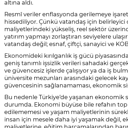
altına aldı.
Resmî veriler enflasyonda gerilemeye işaret
hissediliyor. Çünkü vatandaş için belirleyici
maliyetlerindeki yükseliş, reel sektör üzeri
yatırım yapmayı zorlaştıran seviyelere ulaş
vatandaş değil; esnaf, çiftçi, sanayici ve K
Ekonomideki kırılganlık iş gücü piyasasında
geniş tanımlı işsizlik verileri sahadaki ger
ve güvencesiz işlerde çalışıyor ya da iş b
üniversite mezunları arasındaki gelecek kayg
güvencesinin sağlanamaması, ekonomik siste
Bu nedenle Türkiye’de yaşanan ekonomik so
durumda. Ekonomi büyüse bile refahın toplu
edilememesi ve yaşam maliyetlerinin sürekl
insan için mesele daha iyi yaşamak değil, 
maliyetlerine, eğitim harcamalarından bar