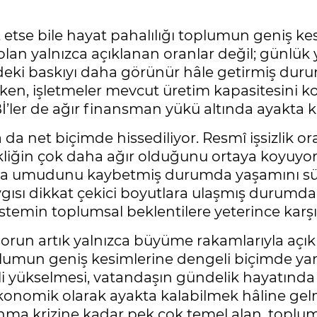
 etse bile hayat pahalılığı toplumun geniş ke
 olan yalnızca açıklanan oranlar değil; günlük
ndeki baskıyı daha görünür hâle getirmiş durum
ırken, işletmeler mevcut üretim kapasitesini 
OBİ’ler de ağır finansman yükü altında ayakta k
 da net biçimde hissediliyor. Resmî işsizlik 
çekliğin çok daha ağır olduğunu ortaya koyuyo
ulma umudunu kaybetmiş durumda yaşamını sürdü
ısı dikkat çekici boyutlara ulaşmış durumda. 
min toplumsal beklentilere yeterince karşıl
run artık yalnızca büyüme rakamlarıyla açık
mun geniş kesimlerine dengeli biçimde yansı
i yükselmesi, vatandaşın gündelik hayatında 
ekonomik olarak ayakta kalabilmek hâline gel
ınma krizine kadar pek çok temel alan, topl