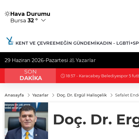
Hava Durumu
Bursa
32 °
KENT VE ÇEVRE
EMEĞIN GÜNDEMI
KADIN - LGBTİ+
S
29 Haziran 2026-Pazartesi
Yazarlar
SON
18:54 - 'Çerçeve yasa' TBMM Adalet 
DAKİKA
Anasayfa
Yazarlar
Doç. Dr. Ergül Halisçelik
Sefalet End
Doç. Dr. Erg