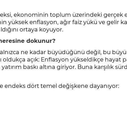
eksi, ekonominin toplum üzerindeki gerçek e
ye’nin yüksek enflasyon, ağır faiz yükü ve geli
aldığını ortaya koyuyor.
n neresine dokunur?
n yalnızca ne kadar büyüdüğünü değil, bu b
oldukça açık: Enflasyon yükseldikçe hayat paha
ve yatırım baskı altına giriyor. Buna karşılık 
e endeks dört temel değişkene dayanıyor: