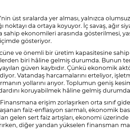
nin üst sıralarda yer alması, yalnızca olumsu
aştığı noktayı da ortaya koyuyor. İç savaş, ağır
a sahip ekonomileri arasında gösterilmesi,
içimde gösteriyor.
 gücüne ve önemli bir üretim kapasitesine sa
lerden biri hâline gelmiş durumda. Bunun te
yayılan güven kaybıdır. Çünkü ekonomik aktör
ediyor. Vatandaş harcamalarını erteliyor, işletm
kurmanın yollarını arıyor. Toplumun geniş ke
ndardını koruyabilmek hâline gelmiş durumda
r. Finansmana erişim zorlaşırken orta sınıf gi
da yaşanan faiz-enflasyon sarmalı, ekonomik b
dan gelen sert faiz artışları, ekonomi üzerinde
ırken, diğer yandan yükselen finansman maliy