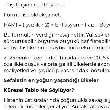
• Kişi başına reel büyüme
Formül ise oldukça net:
HAMI = (İşsizlik × 2) + Enflasyon + Faiz – B
Bu formülün verdiği mesaj nettir: Yüksek enf
sürdürülebilir büyüme bu yükü hafifletebi
ve fiyat istikrarının kaybolduğu ekonomil
2025 verileri üzerinden hazırlanan ve 2026 
özellikle düşük ve orta gelirli ülkelerde ek
maliyetleri ve iş gücü piyasasındaki bozulm
Sefaletin en yoğun yaşandığı ülkeler
Küresel Tablo Ne Söylüyor?
Listenin üst sıralarında çoğunlukla savaş, s
eden ekonomiler yer alıyor. Ancak tabloyu as