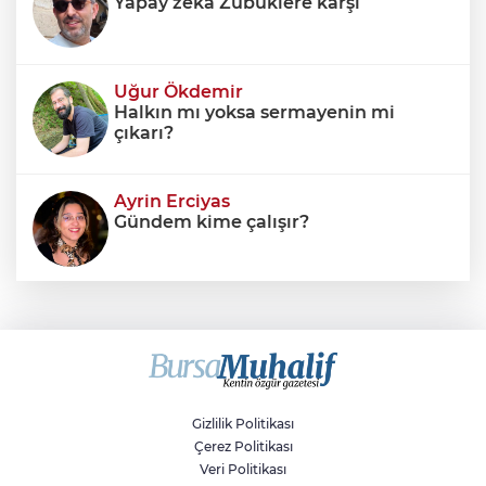
Yapay zekâ Zübüklere karşı
Uğur Ökdemir
Halkın mı yoksa sermayenin mi
çıkarı?
Ayrin Erciyas
Gündem kime çalışır?
Sıraç Erbek
Savaşların gölgesinde engellilik,
doğa ve kaybedilen gelecek
Gizlilik Politikası
Çerez Politikası
Veri Politikası