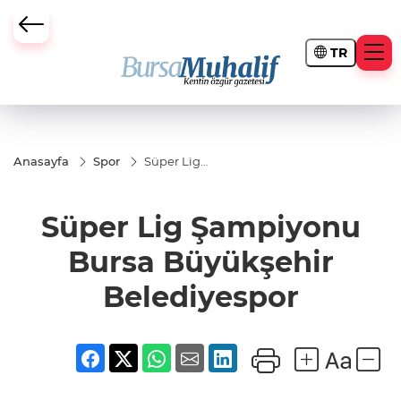
TR
ursa Büyükşehir Darbesi
Anasayfa
Spor
Süper Lig
Şampiyonu
Bursa
Büyükşehir
Süper Lig Şampiyonu
Belediyespor
Bursa Büyükşehir
Belediyespor