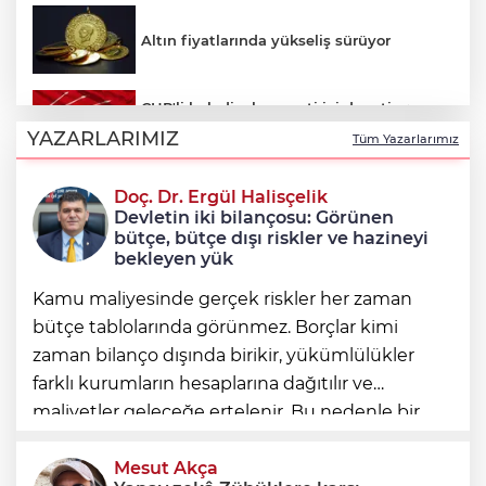
Altın fiyatlarında yükseliş sürüyor
CHP'li belediyelere parti içi denetim:
Hakkında soruşturma olmayanlar da
YAZARLARIMIZ
Tüm Yazarlarımız
incelenecek
Doç. Dr. Ergül Halisçelik
Erkan Aydın Osmangazi’nin nabzını
Devletin iki bilançosu: Görünen
sahada tuttu
bütçe, bütçe dışı riskler ve hazineyi
bekleyen yük
Kamu maliyesinde gerçek riskler her zaman
bütçe tablolarında görünmez. Borçlar kimi
zaman bilanço dışında birikir, yükümlülükler
farklı kurumların hesaplarına dağıtılır ve
maliyetler geleceğe ertelenir. Bu nedenle bir
ülkenin mali durumunu değerlendirirken
yalnızca bütçe açığına veya resmi borç stok
Mesut Akça