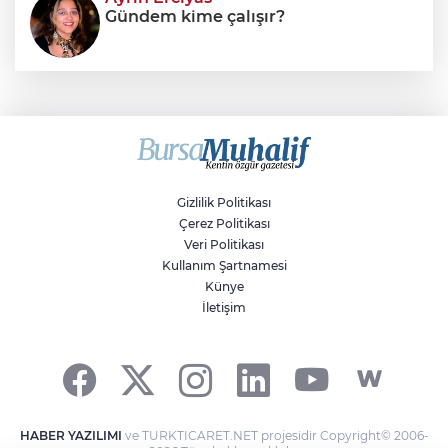
Gündem kime çalışır?
Sıraç Erbek
Savaşların gölgesinde engellilik,
doğa ve kaybedilen gelecek
Gizlilik Politikası
Çerez Politikası
Veri Politikası
Kullanım Şartnamesi
Künye
İletişim
HABER YAZILIMI
ve TURKTICARET.NET projesidir Copyright© 2006-