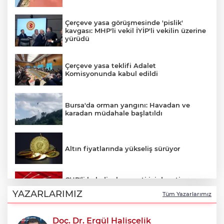
Çerçeve yasa görüşmesinde 'pislik'
kavgası: MHP'li vekil İYİP'li vekilin üzerine
yürüdü
Çerçeve yasa teklifi Adalet
Komisyonunda kabul edildi
Bursa'da orman yangını: Havadan ve
karadan müdahale başlatıldı
Altın fiyatlarında yükseliş sürüyor
CHP'li belediyelere parti içi denetim:
Hakkında soruşturma olmayanlar da
YAZARLARIMIZ
Tüm Yazarlarımız
incelenecek
Doç. Dr. Ergül Halisçelik
Erkan Aydın Osmangazi’nin nabzını