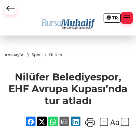
TR
ursa Büyükşehir Darbesi
Anasayfa
Spor
Nilüfer
Belediyespor,
EHF Avrupa
Kupası’nda
Nilüfer Belediyespor,
tur atladı
EHF Avrupa Kupası’nda
tur atladı