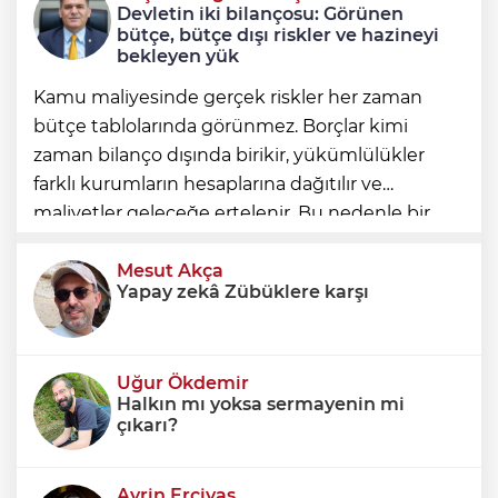
Devletin iki bilançosu: Görünen
sahada tuttu
bütçe, bütçe dışı riskler ve hazineyi
bekleyen yük
Kamu maliyesinde gerçek riskler her zaman
bütçe tablolarında görünmez. Borçlar kimi
zaman bilanço dışında birikir, yükümlülükler
farklı kurumların hesaplarına dağıtılır ve
maliyetler geleceğe ertelenir. Bu nedenle bir
ülkenin mali durumunu değerlendirirken
yalnızca bütçe açığına veya resmi borç stok
Mesut Akça
Yapay zekâ Zübüklere karşı
Uğur Ökdemir
Halkın mı yoksa sermayenin mi
çıkarı?
Ayrin Erciyas