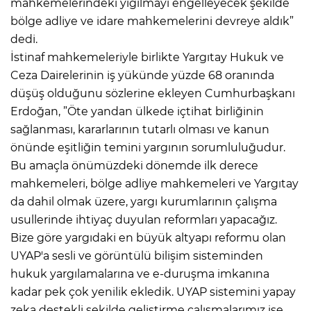
mahkemelerindeki yığılmayı engelleyecek şekilde
bölge adliye ve idare mahkemelerini devreye aldık”
dedi.
İstinaf mahkemeleriyle birlikte Yargıtay Hukuk ve
Ceza Dairelerinin iş yükünde yüzde 68 oranında
düşüş olduğunu sözlerine ekleyen Cumhurbaşkanı
Erdoğan, ”Öte yandan ülkede içtihat birliğinin
sağlanması, kararlarının tutarlı olması ve kanun
önünde eşitliğin temini yargının sorumluluğudur.
Bu amaçla önümüzdeki dönemde ilk derece
mahkemeleri, bölge adliye mahkemeleri ve Yargıtay
da dahil olmak üzere, yargı kurumlarının çalışma
usullerinde ihtiyaç duyulan reformları yapacağız.
Bize göre yargıdaki en büyük altyapı reformu olan
UYAP'a sesli ve görüntülü bilişim sisteminden
hukuk yargılamalarına ve e-duruşma imkanına
kadar pek çok yenilik ekledik. UYAP sistemini yapay
zeka destekli şekilde geliştirme çalışmalarımız ise