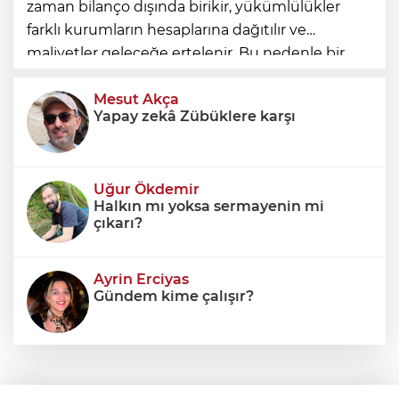
zaman bilanço dışında birikir, yükümlülükler
farklı kurumların hesaplarına dağıtılır ve
maliyetler geleceğe ertelenir. Bu nedenle bir
ülkenin mali durumunu değerlendirirken
yalnızca bütçe açığına veya resmi borç stok
Mesut Akça
Yapay zekâ Zübüklere karşı
Uğur Ökdemir
Halkın mı yoksa sermayenin mi
çıkarı?
Ayrin Erciyas
Gündem kime çalışır?
Sıraç Erbek
Savaşların gölgesinde engellilik,