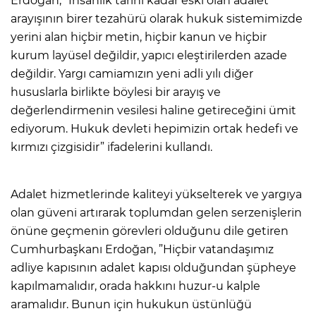
Erdoğan, ”İnsanlık tarihi kadar eski olan adalet
arayışının birer tezahürü olarak hukuk sistemimizde
yerini alan hiçbir metin, hiçbir kanun ve hiçbir
kurum layüsel değildir, yapıcı eleştirilerden azade
değildir. Yargı camiamızın yeni adli yılı diğer
hususlarla birlikte böylesi bir arayış ve
değerlendirmenin vesilesi haline getireceğini ümit
ediyorum. Hukuk devleti hepimizin ortak hedefi ve
kırmızı çizgisidir” ifadelerini kullandı.
Adalet hizmetlerinde kaliteyi yükselterek ve yargıya
olan güveni artırarak toplumdan gelen serzenişlerin
önüne geçmenin görevleri olduğunu dile getiren
Cumhurbaşkanı Erdoğan, ”Hiçbir vatandaşımız
adliye kapısının adalet kapısı olduğundan şüpheye
kapılmamalıdır, orada hakkını huzur-u kalple
aramalıdır. Bunun için hukukun üstünlüğü