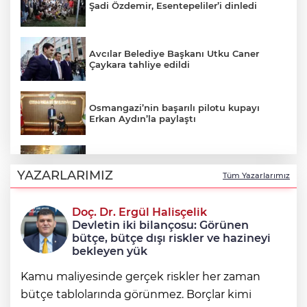
Şadi Özdemir, Esentepeliler’i dinledi
Avcılar Belediye Başkanı Utku Caner
Çaykara tahliye edildi
Osmangazi’nin başarılı pilotu kupayı
Erkan Aydın’la paylaştı
Uludağ’da çıkan orman yangını
söndürüldü
YAZARLARIMIZ
Tüm Yazarlarımız
Doç. Dr. Ergül Halisçelik
Erdoğan ve Bahçeli 'çerçeve yasa'yı
Devletin iki bilançosu: Görünen
görüştü
bütçe, bütçe dışı riskler ve hazineyi
bekleyen yük
Kamu maliyesinde gerçek riskler her zaman
bütçe tablolarında görünmez. Borçlar kimi