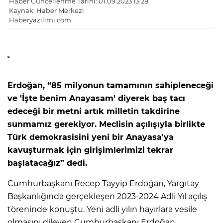
Haber Güncellenme Tarihi: 01.09.2023 13:28
Kaynak: Haber Merkezi
Haberyazilimi.com
Erdoğan, “85 milyonun tamamının sahipleneceği
ve 'İşte benim Anayasam' diyerek baş tacı
edeceği bir metni artık milletin takdirine
sunmamız gerekiyor. Meclisin açılışıyla birlikte
Türk demokrasisini yeni bir Anayasa'ya
kavuşturmak için girişimlerimizi tekrar
başlatacağız” dedi.
Cumhurbaşkanı Recep Tayyip Erdoğan, Yargıtay
Başkanlığında gerçekleşen 2023-2024 Adli Yıl açılış
töreninde konuştu. Yeni adli yılın hayırlara vesile
olmasını dileyen Cumhurbaşkanı Erdoğan,