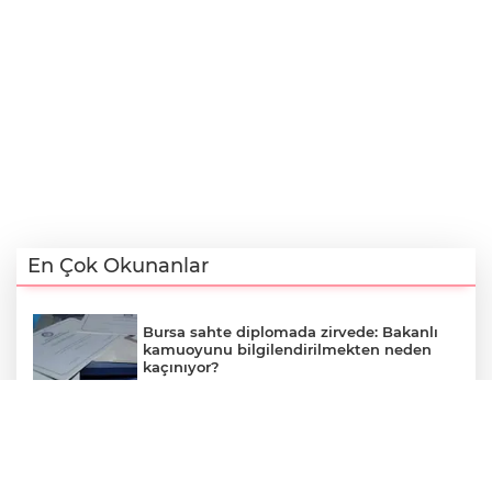
En Çok Okunanlar
Bursa sahte diplomada zirvede: Bakanlı
kamuoyunu bilgilendirilmekten neden
kaçınıyor?
Bursa Büyükşehir parktaki tartan pistini
söküp beton döktü, aynı renge boyadı