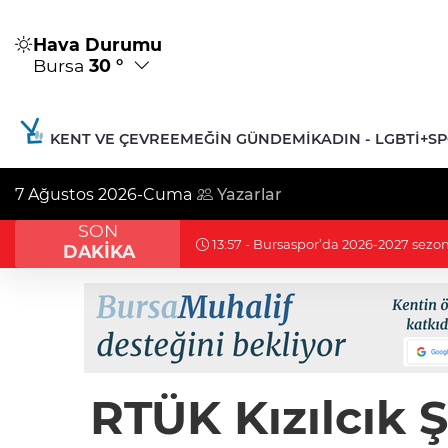
Hava Durumu
Bursa
30 °
KENT VE ÇEVRE
EMEĞIN GÜNDEMI
KADIN - LGBTİ+
S
7 Ağustos 2026-Cuma
Yazarlar
SON
13:49 - Bursa'da eski C
DAKİKA
RTÜK Kızılcık Ş