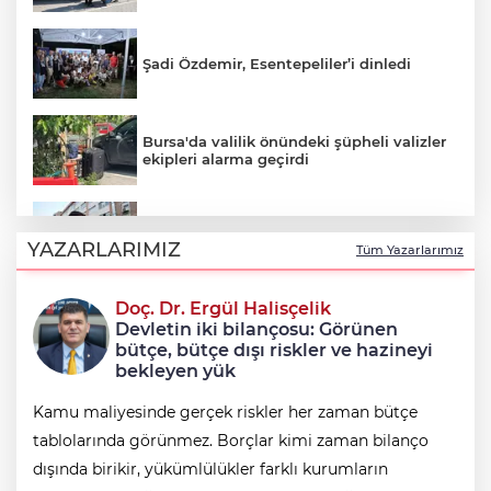
Şadi Özdemir, Esentepeliler’i dinledi
Bursa'da valilik önündeki şüpheli valizler
ekipleri alarma geçirdi
Avcılar Belediye Başkanı Utku Caner
Çaykara tahliye edildi
YAZARLARIMIZ
Tüm Yazarlarımız
Doç. Dr. Ergül Halisçelik
Osmangazi’nin başarılı pilotu kupayı
Devletin iki bilançosu: Görünen
Erkan Aydın’la paylaştı
bütçe, bütçe dışı riskler ve hazineyi
bekleyen yük
Kamu maliyesinde gerçek riskler her zaman bütçe
tablolarında görünmez. Borçlar kimi zaman bilanço
dışında birikir, yükümlülükler farklı kurumların