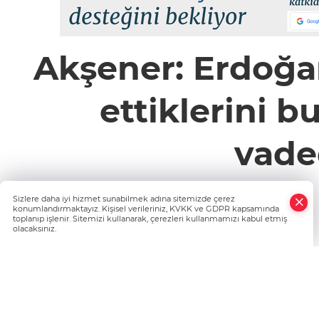
Akşener: Erdoğan
ettiklerini 
vade
Sizlere daha iyi hizmet sunabilmek adına sitemizde çerez
konumlandırmaktayız. Kişisel verileriniz, KVKK ve GDPR kapsamında
toplanıp işlenir. Sitemizi kullanarak, çerezleri kullanmamızı kabul etmiş
olacaksınız.
Haber Giriş Tarihi: 14.04.2023 13:08
Haber Güncellenme Tarihi: 14.04.2023 13:08
Kaynak: Haber Merkezi
Haberyazilimi.com