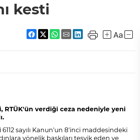
ı kesti
si, RTÜK'ün verdiği ceza nedeniyle yeni
ı.
i
6112 sayılı Kanun'un 8'inci maddesindeki
dınlara yönelik baskıları teşvik eden ve