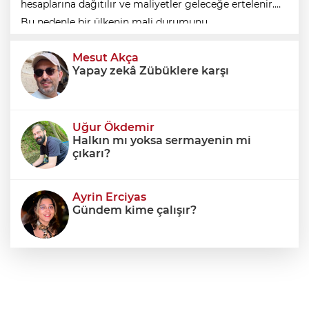
hesaplarına dağıtılır ve maliyetler geleceğe ertelenir.
Bu nedenle bir ülkenin mali durumunu
değerlendirirken yalnızca bütçe açığına veya resmi
Mesut Akça
borç stok
Yapay zekâ Zübüklere karşı
Uğur Ökdemir
Halkın mı yoksa sermayenin mi
çıkarı?
Ayrin Erciyas
Gündem kime çalışır?
Sıraç Erbek
Savaşların gölgesinde engellilik,
doğa ve kaybedilen gelecek