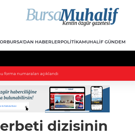
POR
BURSA'DAN HABERLER
POLITIKA
MUHALIF GÜNDEM
HP Gençlik Kolları Başkanı evinde ölü bulundu
erbeti dizisinin