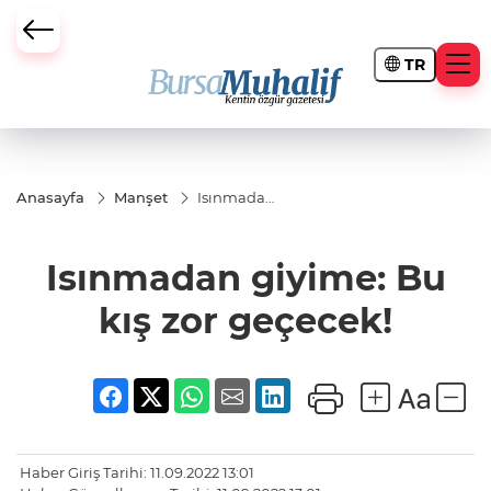
TR
ursa Büyükşehir Darbesi
Anasayfa
Manşet
Isınmadan
giyime: Bu
kış zor
geçecek!
Isınmadan giyime: Bu
kış zor geçecek!
Haber Giriş Tarihi: 11.09.2022 13:01