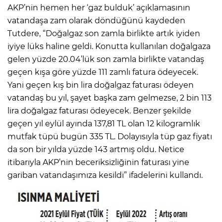
AKP’nin hemen her ‘gaz bulduk’ açıklamasının
vatandaşa zam olarak döndüğünü kaydeden
Tutdere, “Doğalgaz son zamla birlikte artık iyiden
iyiye lüks haline geldi. Konutta kullanılan doğalgaza
gelen yüzde 20.04’lük son zamla birlikte vatandaş
geçen kışa göre yüzde 111 zamlı fatura ödeyecek.
Yani geçen kış bin lira doğalgaz faturası ödeyen
vatandaş bu yıl, şayet başka zam gelmezse, 2 bin 113
lira doğalgaz faturası ödeyecek. Benzer şekilde
geçen yıl eylül ayında 137,81 TL olan 12 kilogramlık
mutfak tüpü bugün 335 TL. Dolayısıyla tüp gaz fiyatı
da son bir yılda yüzde 143 artmış oldu. Netice
itibarıyla AKP’nin beceriksizliğinin faturası yine
gariban vatandaşımıza kesildi” ifadelerini kullandı.