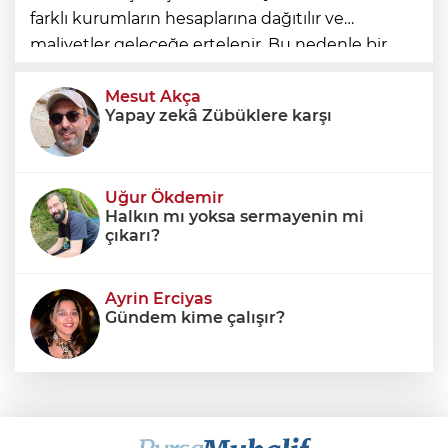
farklı kurumların hesaplarına dağıtılır ve
maliyetler geleceğe ertelenir. Bu nedenle bir
ülkenin mali durumunu değerlendirirken
yalnızca bütçe açığına veya resmi borç stok
Mesut Akça
Yapay zekâ Zübüklere karşı
Uğur Ökdemir
Halkın mı yoksa sermayenin mi
çıkarı?
Ayrin Erciyas
Gündem kime çalışır?
Sıraç Erbek
Savaşların gölgesinde engellilik,
doğa ve kaybedilen gelecek