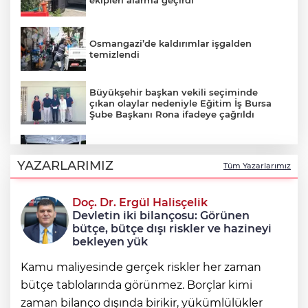
ekipleri alarma geçirdi
Osmangazi’de kaldırımlar işgalden
temizlendi
Büyükşehir başkan vekili seçiminde
çıkan olaylar nedeniyle Eğitim İş Bursa
Şube Başkanı Rona ifadeye çağrıldı
Şadi Özdemir, Esentepeliler’i dinledi
YAZARLARIMIZ
Tüm Yazarlarımız
Doç. Dr. Ergül Halisçelik
Nilüfer’de kaldırımlar temizlendi
Devletin iki bilançosu: Görünen
bütçe, bütçe dışı riskler ve hazineyi
bekleyen yük
Kamu maliyesinde gerçek riskler her zaman
bütçe tablolarında görünmez. Borçlar kimi
zaman bilanço dışında birikir, yükümlülükler