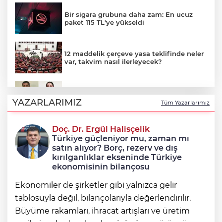
Bir sigara grubuna daha zam: En ucuz
paket 115 TL'ye yükseldi
12 maddelik çerçeve yasa teklifinde neler
var, takvim nasıl ilerleyecek?
Çerçeve yasayla Demirtaş ve Yüksekdağ
tahliye olacak mı?
YAZARLARIMIZ
Tüm Yazarlarımız
Doç. Dr. Ergül Halisçelik
12 maddelik 'çerçeve yasa' teklifinin tam
Türkiye güçleniyor mu, zaman mı
metni
satın alıyor? Borç, rezerv ve dış
kırılganlıklar ekseninde Türkiye
ekonomisinin bilançosu
Ekonomiler de şirketler gibi yalnızca gelir
tablosuyla değil, bilançolarıyla değerlendirilir.
Büyüme rakamları, ihracat artışları ve üretim