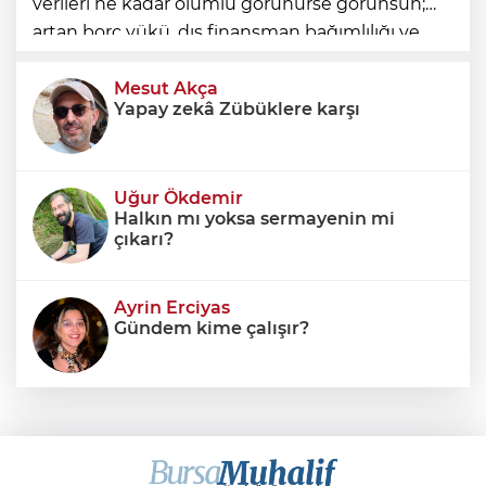
verileri ne kadar olumlu görünürse görünsün;
artan borç yükü, dış finansman bağımlılığı ve
geleceğe devredilen yükümlülükler dikkate
alınmadığında ortaya eksik
Mesut Akça
Yapay zekâ Zübüklere karşı
Uğur Ökdemir
Halkın mı yoksa sermayenin mi
çıkarı?
Ayrin Erciyas
Gündem kime çalışır?
Sıraç Erbek
Savaşların gölgesinde engellilik,
doğa ve kaybedilen gelecek