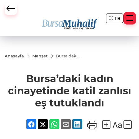
TR
ursa Büyükşehir Darbesi
Anasayfa
Manşet
Bursa’daki
kadın
cinayetinde
katil zanlısı
Bursa’daki kadın
eş tutuklandı
cinayetinde katil zanlısı
eş tutuklandı