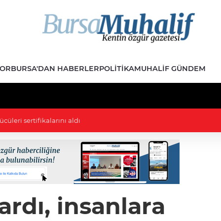
POR
BURSA'DAN HABERLER
POLITIKA
MUHALIF GÜNDEM
 İmar Durumu Sorgulama yenilendi
rdı, insanlara