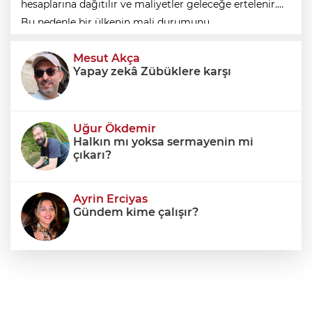
hesaplarına dağıtılır ve maliyetler geleceğe ertelenir.
Bu nedenle bir ülkenin mali durumunu
değerlendirirken yalnızca bütçe açığına veya resmi
Mesut Akça
borç stok
Yapay zekâ Zübüklere karşı
Uğur Ökdemir
Halkın mı yoksa sermayenin mi
çıkarı?
Ayrin Erciyas
Gündem kime çalışır?
Sıraç Erbek
Savaşların gölgesinde engellilik,
doğa ve kaybedilen gelecek