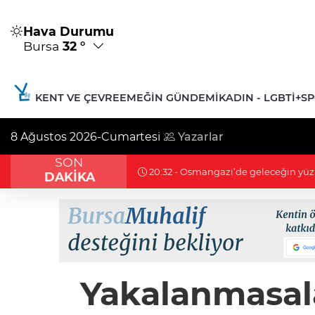
Hava Durumu
Bursa
32 °
KENT VE ÇEVRE
EMEĞIN GÜNDEMI
KADIN - LGBTİ+
S
8 Ağustos 2026-Cumartesi
Yazarlar
SON
20:26 - Nilüfer’de Kent Rehberi ve
DAKİKA
Yakalanmasala