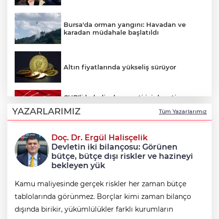
Bursa'da orman yangını: Havadan ve
karadan müdahale başlatıldı
Altın fiyatlarında yükseliş sürüyor
CHP'li belediyelere parti içi denetim:
Hakkında soruşturma olmayanlar da
YAZARLARIMIZ
Tüm Yazarlarımız
incelenecek
Doç. Dr. Ergül Halisçelik
Erkan Aydın Osmangazi’nin nabzını
Devletin iki bilançosu: Görünen
sahada tuttu
bütçe, bütçe dışı riskler ve hazineyi
bekleyen yük
Kamu maliyesinde gerçek riskler her zaman bütçe
tablolarında görünmez. Borçlar kimi zaman bilanço
dışında birikir, yükümlülükler farklı kurumların