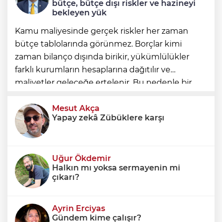
bütçe, bütçe dışı riskler ve hazineyi
bekleyen yük
Kamu maliyesinde gerçek riskler her zaman
bütçe tablolarında görünmez. Borçlar kimi
zaman bilanço dışında birikir, yükümlülükler
farklı kurumların hesaplarına dağıtılır ve
maliyetler geleceğe ertelenir. Bu nedenle bir
ülkenin mali durumunu değerlendirirken
yalnızca bütçe açığına veya resmi borç stok
Mesut Akça
Yapay zekâ Zübüklere karşı
Uğur Ökdemir
Halkın mı yoksa sermayenin mi
çıkarı?
Ayrin Erciyas
Gündem kime çalışır?