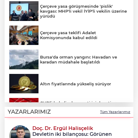
Çerçeve yasa görüşmesinde 'pislik'
kavgası: MHP'li vekil İYİP'li vekilin üzerine
yürüdü
Çerçeve yasa teklifi Adalet
Komisyonunda kabul edildi
Bursa'da orman yangını: Havadan ve
karadan müdahale başlatıldı
Altın fiyatlarında yükseliş sürüyor
CHP'li belediyelere parti içi denetim:
Hakkında soruşturma olmayanlar da
YAZARLARIMIZ
Tüm Yazarlarımız
incelenecek
Doç. Dr. Ergül Halisçelik
Erkan Aydın Osmangazi’nin nabzını
Devletin iki bilançosu: Görünen
sahada tuttu