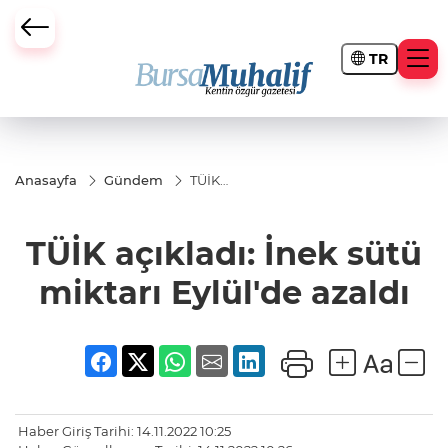
TR
ursa Büyükşehir Darbesi
Anasayfa
Gündem
TÜİK
açıkladı:
İnek
sütü
TÜİK açıkladı: İnek sütü
miktarı
Eylül'de
azaldı
miktarı Eylül'de azaldı
Haber Giriş Tarihi: 14.11.2022 10:25