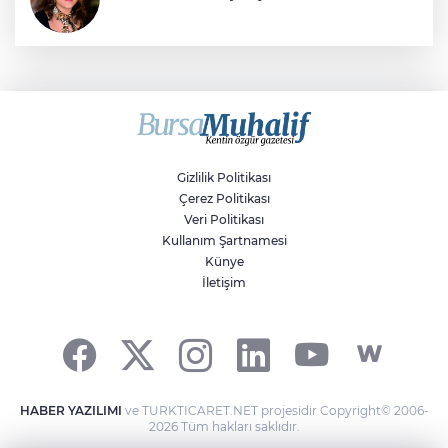
Sıraç Erbek
Savaşların gölgesinde engellilik,
doğa ve kaybedilen gelecek
Gizlilik Politikası
Çerez Politikası
Veri Politikası
Kullanım Şartnamesi
Künye
İletişim
HABER YAZILIMI
ve TURKTICARET.NET projesidir Copyright© 2006-
2026 Tüm hakları saklıdır.