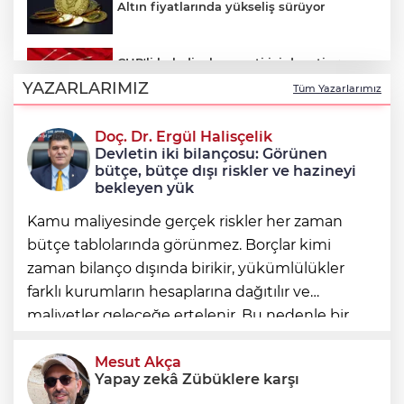
Altın fiyatlarında yükseliş sürüyor
CHP'li belediyelere parti içi denetim:
Hakkında soruşturma olmayanlar da
YAZARLARIMIZ
Tüm Yazarlarımız
incelenecek
Doç. Dr. Ergül Halisçelik
Erkan Aydın Osmangazi’nin nabzını
Devletin iki bilançosu: Görünen
sahada tuttu
bütçe, bütçe dışı riskler ve hazineyi
bekleyen yük
Kamu maliyesinde gerçek riskler her zaman
bütçe tablolarında görünmez. Borçlar kimi
zaman bilanço dışında birikir, yükümlülükler
farklı kurumların hesaplarına dağıtılır ve
maliyetler geleceğe ertelenir. Bu nedenle bir
ülkenin mali durumunu değerlendirirken
yalnızca bütçe açığına veya resmi borç stok
Mesut Akça
Yapay zekâ Zübüklere karşı