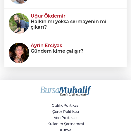
Uğur Ökdemir
Halkın mı yoksa sermayenin mi
çıkarı?
Ayrin Erciyas
Gündem kime çalışır?
Sıraç Erbek
Savaşların gölgesinde engellilik,
doğa ve kaybedilen gelecek
Gizlilik Politikası
Çerez Politikası
Veri Politikası
Kullanım Şartnamesi
Künye