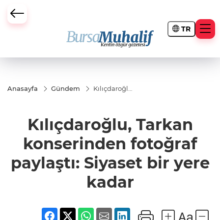
TR
ursa Büyükşehir Darbesi
Anasayfa
Gündem
Kılıçdaroğlu,
Tarkan
konserinden
fotoğraf
Kılıçdaroğlu, Tarkan
paylaştı:
Siyaset bir
yere kadar
konserinden fotoğraf
paylaştı: Siyaset bir yere
kadar