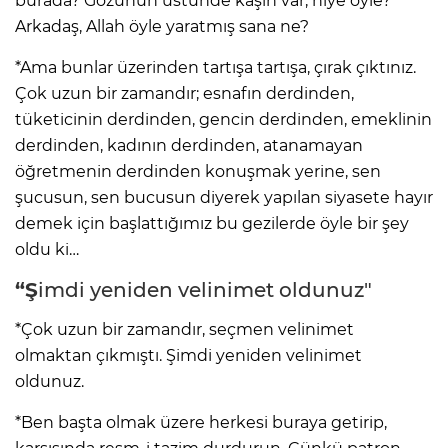
burada? Gözünün üstünde kaşın var, niye öyle?
Arkadaş, Allah öyle yaratmış sana ne?
*Ama bunlar üzerinden tartışa tartışa, çırak çıktınız.
Çok uzun bir zamandır; esnafın derdinden,
tüketicinin derdinden, gencin derdinden, emeklinin
derdinden, kadının derdinden, atanamayan
öğretmenin derdinden konuşmak yerine, sen
şucusun, sen bucusun diyerek yapılan siyasete hayır
demek için başlattığımız bu gezilerde öyle bir şey
oldu ki…
“Ş
imdi yeniden velinimet oldunuz"
*Çok uzun bir zamandır, seçmen velinimet
olmaktan çıkmıştı. Şimdi yeniden velinimet
oldunuz.
*Ben başta olmak üzere herkesi buraya getirip,