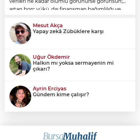
verileri ne kadar olumlu görünürse görünsün;
artan borç yükü, dış finansman bağımlılığı ve
geleceğe devredilen yükümlülükler dikkate
alınmadığında ortaya eksik
Mesut Akça
Yapay zekâ Zübüklere karşı
Uğur Ökdemir
Halkın mı yoksa sermayenin mi
çıkarı?
Ayrin Erciyas
Gündem kime çalışır?
Sıraç Erbek
Savaşların gölgesinde engellilik,
doğa ve kaybedilen gelecek