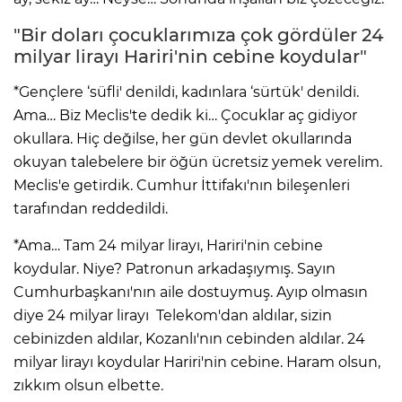
"Bir doları çocuklarımıza çok gördüler 24
milyar lirayı Hariri'nin cebine koydular"
*Gençlere ‘süfli' denildi, kadınlara ‘sürtük' denildi.
Ama… Biz Meclis'te dedik ki… Çocuklar aç gidiyor
okullara. Hiç değilse, her gün devlet okullarında
okuyan talebelere bir öğün ücretsiz yemek verelim.
Meclis'e getirdik. Cumhur İttifakı'nın bileşenleri
tarafından reddedildi.
*Ama… Tam 24 milyar lirayı, Hariri'nin cebine
koydular. Niye? Patronun arkadaşıymış. Sayın
Cumhurbaşkanı'nın aile dostuymuş. Ayıp olmasın
diye 24 milyar lirayı Telekom'dan aldılar, sizin
cebinizden aldılar, Kozanlı'nın cebinden aldılar. 24
milyar lirayı koydular Hariri'nin cebine. Haram olsun,
zıkkım olsun elbette.