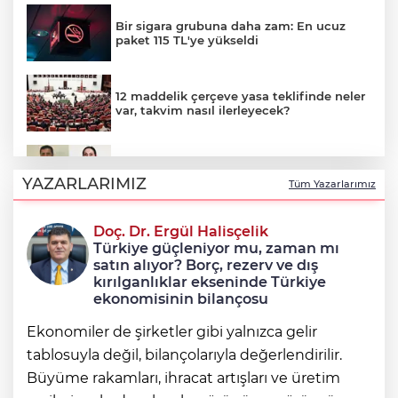
Bir sigara grubuna daha zam: En ucuz
paket 115 TL'ye yükseldi
12 maddelik çerçeve yasa teklifinde neler
var, takvim nasıl ilerleyecek?
Çerçeve yasayla Demirtaş ve Yüksekdağ
tahliye olacak mı?
YAZARLARIMIZ
Tüm Yazarlarımız
Doç. Dr. Ergül Halisçelik
12 maddelik 'çerçeve yasa' teklifinin tam
Türkiye güçleniyor mu, zaman mı
metni
satın alıyor? Borç, rezerv ve dış
kırılganlıklar ekseninde Türkiye
ekonomisinin bilançosu
Ekonomiler de şirketler gibi yalnızca gelir
tablosuyla değil, bilançolarıyla değerlendirilir.
Büyüme rakamları, ihracat artışları ve üretim