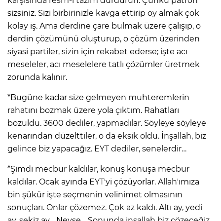
karşısında resm-i tazim durdurun. Çünkü patron
sizsiniz. Sizi birbirinizle kavga ettirip oy almak çok
kolay iş. Ama derdine çare bulmak üzere çalışıp, o
derdin çözümünü oluşturup, o çözüm üzerinden
siyasi partiler, sizin için rekabet ederse; işte acı
meseleler, acı meselelere tatlı çözümler üretmek
zorunda kalınır.
*Bugüne kadar size gelmeyen muhteremlerin
rahatını bozmak üzere yola çıktım. Rahatları
bozuldu. 3600 dediler, yapmadılar. Söyleye söyleye
kenarından düzelttiler, o da eksik oldu. İnşallah, biz
gelince biz yapacağız. EYT dediler, senelerdir…
*Şimdi mecbur kaldılar, konuş konuşa mecbur
kaldılar. Ocak ayında EYT'yi çözüyorlar. Allah'ımıza
bin şükür işte seçmenin velinimet olmasının
sonuçları. Onlar çözemez. Çok az kaldı. Altı ay, yedi
ay, sekiz ay… Neyse… Sonunda inşallah biz çözeceğiz.