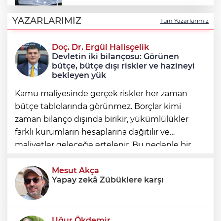
Şadi Özdemir, Esentepeliler’i dinledi
YAZARLARIMIZ
Tüm Yazarlarımız
Doç. Dr. Ergül Halisçelik
Nilüfer’de kaldırımlar temizlendi
Devletin iki bilançosu: Görünen
bütçe, bütçe dışı riskler ve hazineyi
bekleyen yük
Kamu maliyesinde gerçek riskler her zaman
bütçe tablolarında görünmez. Borçlar kimi
zaman bilanço dışında birikir, yükümlülükler
farklı kurumların hesaplarına dağıtılır ve
maliyetler geleceğe ertelenir. Bu nedenle bir
ülkenin mali durumunu değerlendirirken
yalnızca bütçe açığına veya resmi borç stok
Mesut Akça
Yapay zekâ Zübüklere karşı
Uğur Ökdemir