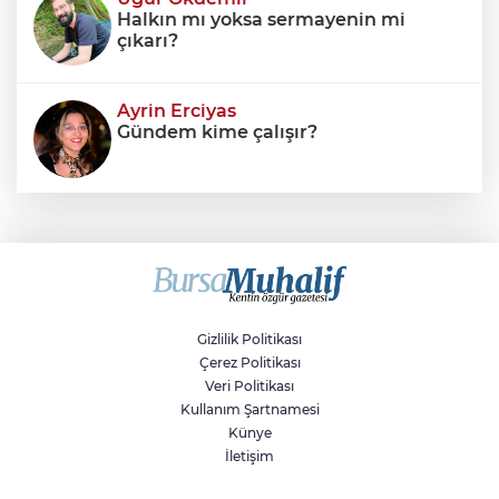
Halkın mı yoksa sermayenin mi
çıkarı?
Ayrin Erciyas
Gündem kime çalışır?
Sıraç Erbek
Savaşların gölgesinde engellilik,
doğa ve kaybedilen gelecek
Gizlilik Politikası
Çerez Politikası
Veri Politikası
Kullanım Şartnamesi
Künye
İletişim