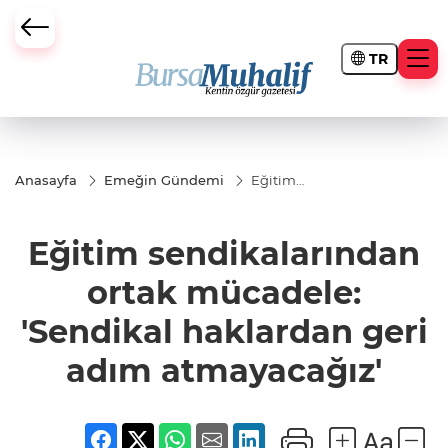
TR
ursa Büyükşehir Darbesi
Anasayfa
Emeğin Gündemi
Eğitim
sendikalarından
ortak mücadele:
'Sendikal
Eğitim sendikalarından
haklardan geri
adım
atmayacağız'
ortak mücadele:
'Sendikal haklardan geri
adım atmayacağız'