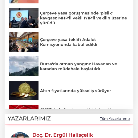
Çerçeve yasa görüşmesinde 'pislik'
kavgası: MHP'li vekil İYİP'li vekilin üzerine
yürüdü
Çerçeve yasa teklifi Adalet
Komisyonunda kabul edildi
Bursa'da orman yangını: Havadan ve
karadan müdahale başlatıldı
Altın fiyatlarında yükseliş sürüyor
CHP'li belediyelere parti içi denetim:
Hakkında soruşturma olmayanlar da
YAZARLARIMIZ
Tüm Yazarlarımız
incelenecek
Doç. Dr. Ergül Halisçelik
Erkan Aydın Osmangazi’nin nabzını