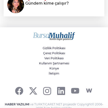
Gündem kime çalışır?
Sıraç Erbek
Savaşların gölgesinde engellilik,
doğa ve kaybedilen gelecek
Gizlilik Politikası
Çerez Politikası
Veri Politikası
Kullanım Şartnamesi
Künye
İletişim
HABER YAZILIMI
ve TURKTICARET.NET projesidir Copyright© 2006-