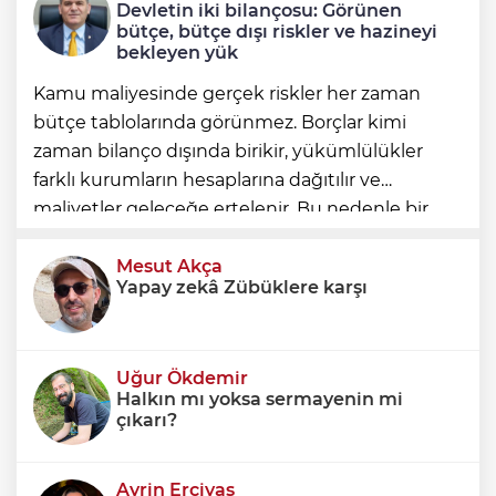
Devletin iki bilançosu: Görünen
sahada tuttu
bütçe, bütçe dışı riskler ve hazineyi
bekleyen yük
Kamu maliyesinde gerçek riskler her zaman
bütçe tablolarında görünmez. Borçlar kimi
zaman bilanço dışında birikir, yükümlülükler
farklı kurumların hesaplarına dağıtılır ve
maliyetler geleceğe ertelenir. Bu nedenle bir
ülkenin mali durumunu değerlendirirken
yalnızca bütçe açığına veya resmi borç stok
Mesut Akça
Yapay zekâ Zübüklere karşı
Uğur Ökdemir
Halkın mı yoksa sermayenin mi
çıkarı?
Ayrin Erciyas