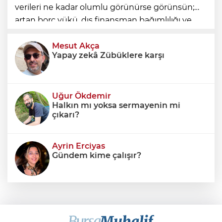
verileri ne kadar olumlu görünürse görünsün;
artan borç yükü, dış finansman bağımlılığı ve
geleceğe devredilen yükümlülükler dikkate
alınmadığında ortaya eksik
Mesut Akça
Yapay zekâ Zübüklere karşı
Uğur Ökdemir
Halkın mı yoksa sermayenin mi
çıkarı?
Ayrin Erciyas
Gündem kime çalışır?
Sıraç Erbek
Savaşların gölgesinde engellilik,
doğa ve kaybedilen gelecek