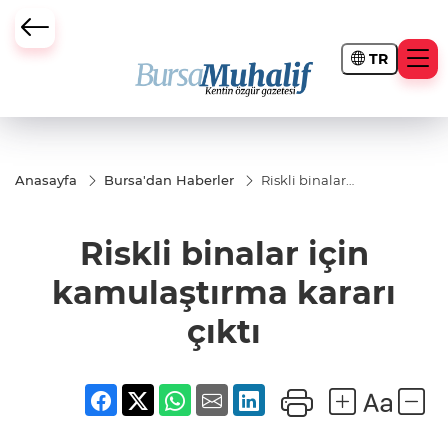
TR
ursa Büyükşehir Darbesi
Anasayfa
Bursa'dan Haberler
Riskli binalar
için
kamulaştırma
kararı çıktı
Riskli binalar için
kamulaştırma kararı
çıktı