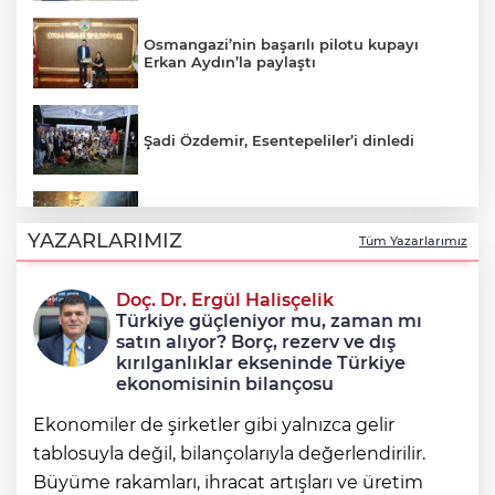
Osmangazi’nin başarılı pilotu kupayı
Erkan Aydın’la paylaştı
Şadi Özdemir, Esentepeliler’i dinledi
Uludağ’da çıkan orman yangını
söndürüldü
YAZARLARIMIZ
Tüm Yazarlarımız
Doç. Dr. Ergül Halisçelik
Avcılar Belediye Başkanı Utku Caner
Türkiye güçleniyor mu, zaman mı
Çaykara tahliye edildi
satın alıyor? Borç, rezerv ve dış
kırılganlıklar ekseninde Türkiye
ekonomisinin bilançosu
Ekonomiler de şirketler gibi yalnızca gelir
tablosuyla değil, bilançolarıyla değerlendirilir.
Büyüme rakamları, ihracat artışları ve üretim