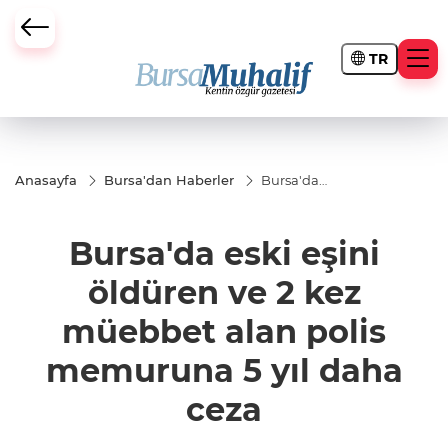
TR
ursa Büyükşehir Darbesi
Anasayfa
Bursa'dan Haberler
Bursa'da
eski eşini
öldüren ve
2 kez
Bursa'da eski eşini
müebbet
alan polis
memuruna
öldüren ve 2 kez
5 yıl daha
ceza
müebbet alan polis
memuruna 5 yıl daha
ceza