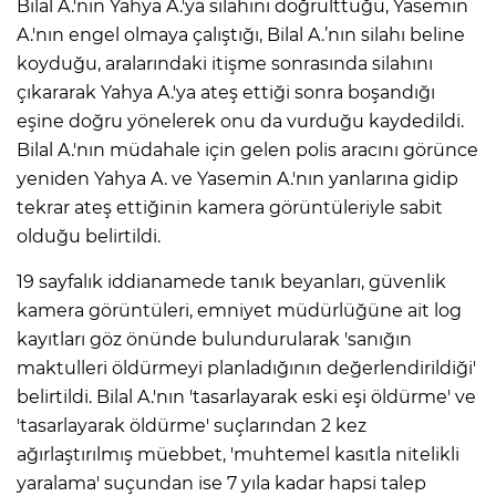
Bilal A.'nın Yahya A.'ya silahını doğrulttuğu, Yasemin
A.'nın engel olmaya çalıştığı, Bilal A.’nın silahı beline
koyduğu, aralarındaki itişme sonrasında silahını
çıkararak Yahya A.'ya ateş ettiği sonra boşandığı
eşine doğru yönelerek onu da vurduğu kaydedildi.
Bilal A.'nın müdahale için gelen polis aracını görünce
yeniden Yahya A. ve Yasemin A.'nın yanlarına gidip
tekrar ateş ettiğinin kamera görüntüleriyle sabit
olduğu belirtildi.
19 sayfalık iddianamede tanık beyanları, güvenlik
kamera görüntüleri, emniyet müdürlüğüne ait log
kayıtları göz önünde bulundurularak 'sanığın
maktulleri öldürmeyi planladığının değerlendirildiği'
belirtildi. Bilal A.'nın 'tasarlayarak eski eşi öldürme' ve
'tasarlayarak öldürme' suçlarından 2 kez
ağırlaştırılmış müebbet, 'muhtemel kasıtla nitelikli
yaralama' suçundan ise 7 yıla kadar hapsi talep