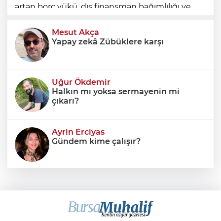
artan borç yükü, dış finansman bağımlılığı ve
geleceğe devredilen yükümlülükler dikkate
alınmadığında ortaya eksik
Mesut Akça
Yapay zekâ Zübüklere karşı
Uğur Ökdemir
Halkın mı yoksa sermayenin mi
çıkarı?
Ayrin Erciyas
Gündem kime çalışır?
Sıraç Erbek
Savaşların gölgesinde engellilik,
doğa ve kaybedilen gelecek