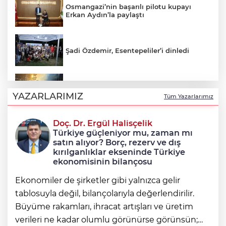
Osmangazi’nin başarılı pilotu kupayı
Erkan Aydın’la paylaştı
Şadi Özdemir, Esentepeliler’i dinledi
Uludağ’da çıkan orman yangını
söndürüldü
YAZARLARIMIZ
Tüm Yazarlarımız
Doç. Dr. Ergül Halisçelik
Avcılar Belediye Başkanı Utku Caner
Türkiye güçleniyor mu, zaman mı
Çaykara tahliye edildi
satın alıyor? Borç, rezerv ve dış
kırılganlıklar ekseninde Türkiye
ekonomisinin bilançosu
Ekonomiler de şirketler gibi yalnızca gelir
tablosuyla değil, bilançolarıyla değerlendirilir.
Büyüme rakamları, ihracat artışları ve üretim
verileri ne kadar olumlu görünürse görünsün;