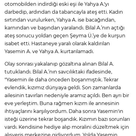
otomobilden indirdiği eski eşi ile Yahya A.'yı
darbedip, ardından da tabancayla ateş etti. Kadın
sırtından vurulurken, Yahya A. ise bacağından,
karnından ve başından yaralandı. Bilal A.’nın açtığı
ateş sonucu yoldan geçen Şeyma Ü.’ye de kurşun
isabet etti. Hastaneye yaralı olarak kaldırılan
Yasemin A. ve Yahya A. kurtarılamadı.
Olay sonrası yakalanıp gözaltına alınan Bilal A.
tutuklandı. Bilal A.’nın savcılıktaki ifadesinde,
"Yasemin ile daha önceden boşanmıştık. Tekrar
evlendik, kızımız dünyaya geldi. Son zamanlarda
ailesinin tavırları nedeniyle aramız açıldı. Ben ayrı bir
eve yerleştim. Buna rağmen kızım ile annesinin
ihtiyaçlarını karşılıyordum. Daha sonra Yasemin'in
isteği üzerine tekrar boşandık. Kızımın bazı sorunları
vardı. Kendisine hediye alıp moralini düzeltmek için
alışveriş merkezine gidiyordum. Yolda Yasemin