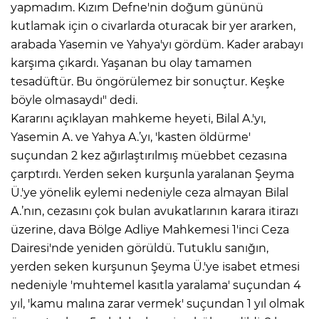
yapmadım. Kızım Defne'nin doğum gününü
kutlamak için o civarlarda oturacak bir yer ararken,
arabada Yasemin ve Yahya'yı gördüm. Kader arabayı
karşıma çıkardı. Yaşanan bu olay tamamen
tesadüftür. Bu öngörülemez bir sonuçtur. Keşke
böyle olmasaydı" dedi.
Kararını açıklayan mahkeme heyeti, Bilal A.'yı,
Yasemin A. ve Yahya A.’yı, 'kasten öldürme'
suçundan 2 kez ağırlaştırılmış müebbet cezasına
çarptırdı. Yerden seken kurşunla yaralanan Şeyma
Ü.'ye yönelik eylemi nedeniyle ceza almayan Bilal
A.’nın, cezasını çok bulan avukatlarının karara itirazı
üzerine, dava Bölge Adliye Mahkemesi 1'inci Ceza
Dairesi'nde yeniden görüldü. Tutuklu sanığın,
yerden seken kurşunun Şeyma Ü.'ye isabet etmesi
nedeniyle 'muhtemel kasıtla yaralama' suçundan 4
yıl, 'kamu malına zarar vermek' suçundan 1 yıl olmak