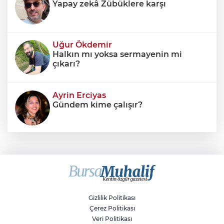
Yapay zekâ Zübüklere karşı
Uğur Ökdemir
Halkın mı yoksa sermayenin mi
çıkarı?
Ayrin Erciyas
Gündem kime çalışır?
Sıraç Erbek
Savaşların gölgesinde engellilik,
doğa ve kaybedilen gelecek
Gizlilik Politikası
Çerez Politikası
Veri Politikası