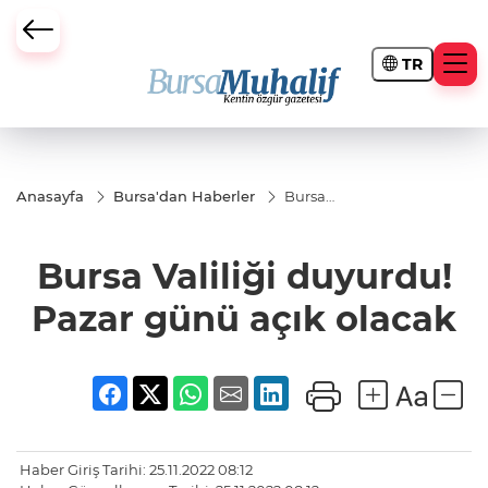
TR
ursa Büyükşehir Darbesi
Anasayfa
Bursa'dan Haberler
Bursa
Valiliği
duyurdu!
Pazar
Bursa Valiliği duyurdu!
günü
açık
olacak
Pazar günü açık olacak
Haber Giriş Tarihi: 25.11.2022 08:12