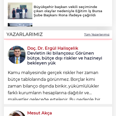
Büyükşehir başkan vekili seçiminde
çıkan olaylar nedeniyle Eğitim İş Bursa
Şube Başkanı Rona ifadeye çağrıldı
Şadi Özdemir, Esentepeliler’i dinledi
YAZARLARIMIZ
Tüm Yazarlarımız
Doç. Dr. Ergül Halisçelik
Nilüfer’de kaldırımlar temizlendi
Devletin iki bilançosu: Görünen
bütçe, bütçe dışı riskler ve hazineyi
bekleyen yük
Kamu maliyesinde gerçek riskler her zaman
bütçe tablolarında görünmez. Borçlar kimi
zaman bilanço dışında birikir, yükümlülükler
farklı kurumların hesaplarına dağıtılır ve
maliyetler geleceğe ertelenir. Bu nedenle bir
ülkenin mali durumunu değerlendirirken
yalnızca bütçe açığına veya resmi borç stok
Mesut Akça