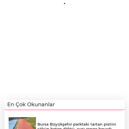
En Çok Okunanlar
Bursa Büyükşehir parktaki tartan pistini
söküp beton döktü, aynı renge boyadı