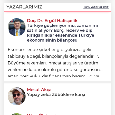
Uludağ’da çıkan orman yangını
söndürüldü
YAZARLARIMIZ
Tüm Yazarlarımız
Doç. Dr. Ergül Halisçelik
Avcılar Belediye Başkanı Utku Caner
Türkiye güçleniyor mu, zaman mı
Çaykara tahliye edildi
satın alıyor? Borç, rezerv ve dış
kırılganlıklar ekseninde Türkiye
ekonomisinin bilançosu
Ekonomiler de şirketler gibi yalnızca gelir
tablosuyla değil, bilançolarıyla değerlendirilir.
Büyüme rakamları, ihracat artışları ve üretim
verileri ne kadar olumlu görünürse görünsün;
artan borç yükü, dış finansman bağımlılığı ve
geleceğe devredilen yükümlülükler dikkate
alınmadığında ortaya eksik
Mesut Akça
Yapay zekâ Zübüklere karşı