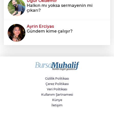
Uğur Ökdemir
Halkın mı yoksa sermayenin mi
çıkarı?
Ayrin Erciyas
Gündem kime çalışır?
Sıraç Erbek
Savaşların gölgesinde engellilik,
doğa ve kaybedilen gelecek
Gizlilik Politikası
Çerez Politikası
Veri Politikası
Kullanım Şartnamesi
Künye
İletişim