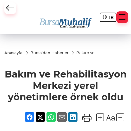
TR
ursa Büyükşehir Darbesi
Anasayfa
Bursa'dan Haberler
Bakım ve
Rehabilitasyon
Merkezi yerel
yönetimlere
Bakım ve Rehabilitasyon
örnek oldu
Merkezi yerel
yönetimlere örnek oldu