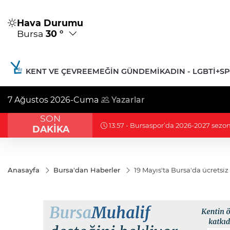
Hava Durumu
Bursa
30 °
KENT VE ÇEVRE
EMEĞIN GÜNDEMI
KADIN - LGBTİ+
S
7 Ağustos 2026-Cuma
Yazarlar
SON
13:49 - Bursa'da eski CHP Gençlik K
DAKİKA
Anasayfa
Bursa'dan Haberler
19 Mayıs'ta Bursa'da ücretsiz