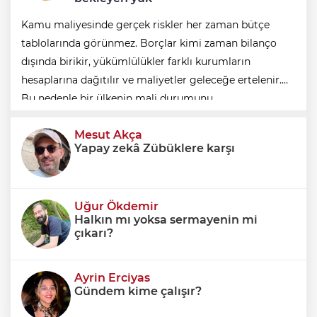
Kamu maliyesinde gerçek riskler her zaman bütçe
tablolarında görünmez. Borçlar kimi zaman bilanço
dışında birikir, yükümlülükler farklı kurumların
hesaplarına dağıtılır ve maliyetler geleceğe ertelenir.
Bu nedenle bir ülkenin mali durumunu
değerlendirirken yalnızca bütçe açığına veya resmi
Mesut Akça
borç stok
Yapay zekâ Zübüklere karşı
Uğur Ökdemir
Halkın mı yoksa sermayenin mi
çıkarı?
Ayrin Erciyas
Gündem kime çalışır?