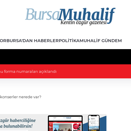
POR
BURSA'DAN HABERLER
POLITIKA
MUHALIF GÜNDEM
olları Başkanı evinde ölü bulundu
 konserler nerede var?