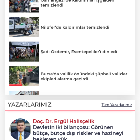
Osmangazi’de kaldırımlar işgalden
temizlendi
Nilüfer’de kaldırımlar temizlendi
Şadi Özdemir, Esentepeliler’i dinledi
Bursa'da valilik önündeki şüpheli valizler
ekipleri alarma geçirdi
Avcılar Belediye Başkanı Utku Caner
Çaykara tahliye edildi
YAZARLARIMIZ
Tüm Yazarlarımız
Doç. Dr. Ergül Halisçelik
Osmangazi’nin başarılı pilotu kupayı
Devletin iki bilançosu: Görünen
Erkan Aydın’la paylaştı
bütçe, bütçe dışı riskler ve hazineyi
bekleyen yük