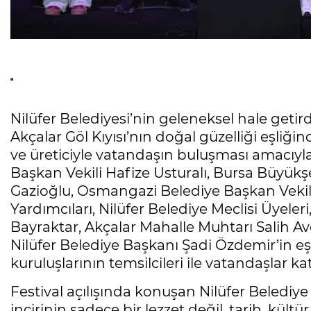
Nilüfer Belediyesi’nin geleneksel hale getirdiği
Akçalar Göl Kıyısı’nın doğal güzelliği eşliği
ve üreticiyle vatandaşın buluşması amacıyla 
Başkan Vekili Hafize Usturalı, Bursa Büyük
Gazioğlu, Osmangazi Belediye Başkan Vekil
Yardımcıları, Nilüfer Belediye Meclisi Üyele
Bayraktar, Akçalar Mahalle Muhtarı Salih Avc
Nilüfer Belediye Başkanı Şadi Özdemir’in e
kuruluşlarının temsilcileri ile vatandaşlar katı
Festival açılışında konuşan Nilüfer Belediye
incirinin sadece bir lezzet değil, tarih, kül