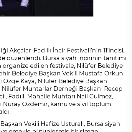
 Akçalar-Fadıllı İncir Festivali’nin 11’incisi,
nde düzenlendi. Bursa siyah incirinin tanıtımı
organize edilen festivale, Nilüfer Belediye
şehir Belediye Başkan Vekili Mustafa Orkun
i Özge Kaya, Nilüfer Belediye Başkan
ri, Nilüfer Muhtarlar Derneği Başkanı Recep
il, Fadıllı Mahalle Muhtarı Nail Gülmez,
şi Nuray Özdemir, kamu ve sivil toplum
ldı.
 Başkan Vekili Hafize Usturalı, Bursa siyah
tür ve emekle bütünleşmiş bir simge