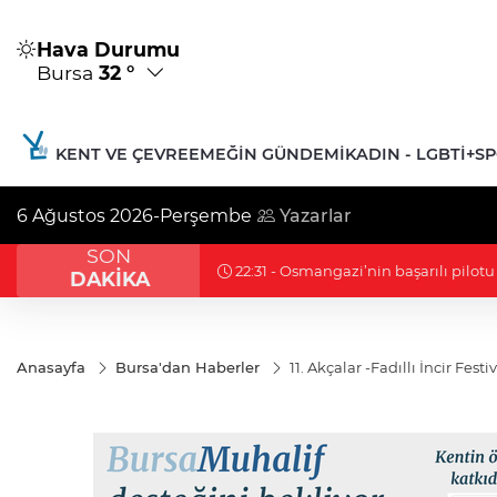
Hava Durumu
Bursa
32 °
KENT VE ÇEVRE
EMEĞIN GÜNDEMI
KADIN - LGBTİ+
S
6 Ağustos 2026-Perşembe
Yazarlar
SON
22:31 - Osmangazi’nin başarılı pilotu
DAKİKA
Anasayfa
Bursa'dan Haberler
11. Akçalar -Fadıllı İncir Fest