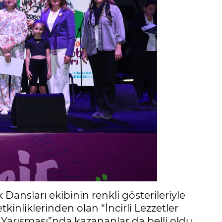
Dansları ekibinin renkli gösterileriyle
kinliklerinden olan “İncirli Lezzetler
si Yarışması”nda kazananlar da belli oldu.