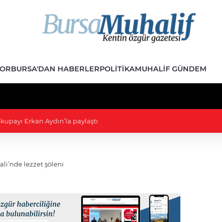
POR
BURSA'DAN HABERLER
POLITIKA
MUHALIF GÜNDEM
 kupayı Erkan Aydın’la paylaştı
ivali’nde lezzet şöleni