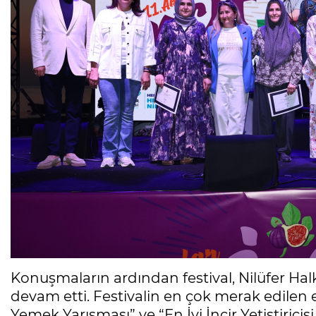
Konuşmaların ardından festival, Nilüfer Halk 
devam etti. Festivalin en çok merak edilen et
Yemek Yarışması” ve “En İyi İncir Yetiştirici