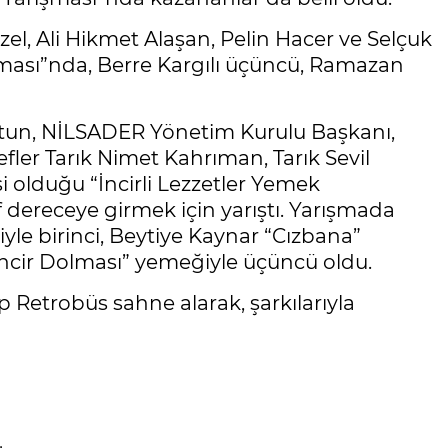
zel, Ali Hikmet Alaşan, Pelin Hacer ve Selçuk
arışması”nda, Berre Kargılı üçüncü, Ramazan
Altun, NİLSADER Yönetim Kurulu Başkanı,
fler Tarık Nimet Kahrıman, Tarık Sevil
i olduğu “İncirli Lezzetler Yemek
if dereceye girmek için yarıştı. Yarışmada
le birinci, Beytiye Kaynar “Cızbana”
“İncir Dolması” yemeğiyle üçüncü oldu.
 Retrobüs sahne alarak, şarkılarıyla