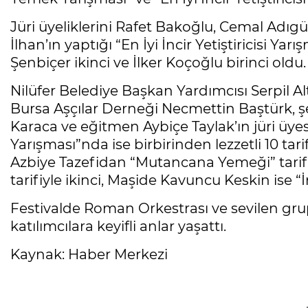
Jüri üyeliklerini Rafet Bakoğlu, Cemal Adıgü
İlhan’ın yaptığı “En İyi İncir Yetiştiricisi Y
Şenbiçer ikinci ve İlker Koçoğlu birinci oldu.
Nilüfer Belediye Başkan Yardımcısı Serpil 
Bursa Aşçılar Derneği Necmettin Baştürk, şe
Karaca ve eğitmen Aybiçe Taylak’ın jüri üyes
Yarışması”nda ise birbirinden lezzetli 10 tar
Azbiye Tazefidan “Mutancana Yemeği” tarifiy
tarifiyle ikinci, Maşide Kavuncu Keskin ise 
Festivalde Roman Orkestrası ve sevilen grup
katılımcılara keyifli anlar yaşattı.
Kaynak: Haber Merkezi