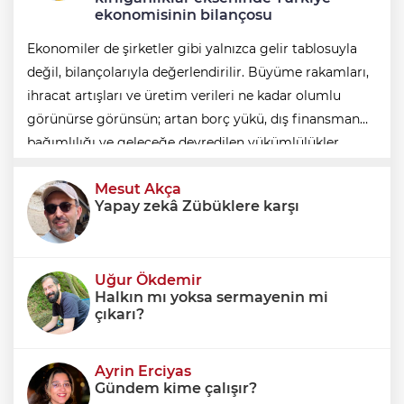
ekonomisinin bilançosu
Ekonomiler de şirketler gibi yalnızca gelir tablosuyla
değil, bilançolarıyla değerlendirilir. Büyüme rakamları,
ihracat artışları ve üretim verileri ne kadar olumlu
görünürse görünsün; artan borç yükü, dış finansman
bağımlılığı ve geleceğe devredilen yükümlülükler
dikkate alınmadığında ortaya eksik
Mesut Akça
Yapay zekâ Zübüklere karşı
Uğur Ökdemir
Halkın mı yoksa sermayenin mi
çıkarı?
Ayrin Erciyas
Gündem kime çalışır?