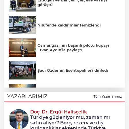
Erdoğan ve Bahçeli 'çerçeve yasa'yı
görüştü
Nilüfer’de kaldırımlar temizlendi
Osmangazi’nin başarılı pilotu kupayı
Erkan Aydın’la paylaştı
Şadi Özdemir, Esentepeliler’i dinledi
Uludağ’da çıkan orman yangını
söndürüldü
YAZARLARIMIZ
Tüm Yazarlarımız
Doç. Dr. Ergül Halisçelik
Avcılar Belediye Başkanı Utku Caner
Türkiye güçleniyor mu, zaman mı
Çaykara tahliye edildi
satın alıyor? Borç, rezerv ve dış
kırılganlıklar ekseninde Türkiye