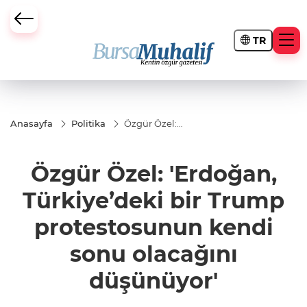
TR
ursa Büyükşehir Darbesi
Anasayfa
Politika
Özgür Özel:
'Erdoğan,
Türkiye’deki
bir Trump
Özgür Özel: 'Erdoğan,
protestosunun
kendi sonu
olacağını
Türkiye’deki bir Trump
düşünüyor'
protestosunun kendi
sonu olacağını
düşünüyor'