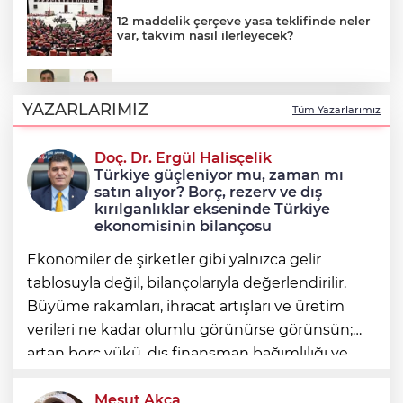
12 maddelik çerçeve yasa teklifinde neler
var, takvim nasıl ilerleyecek?
Çerçeve yasayla Demirtaş ve Yüksekdağ
tahliye olacak mı?
YAZARLARIMIZ
Tüm Yazarlarımız
Doç. Dr. Ergül Halisçelik
12 maddelik 'çerçeve yasa' teklifinin tam
Türkiye güçleniyor mu, zaman mı
metni
satın alıyor? Borç, rezerv ve dış
kırılganlıklar ekseninde Türkiye
ekonomisinin bilançosu
Ekonomiler de şirketler gibi yalnızca gelir
tablosuyla değil, bilançolarıyla değerlendirilir.
Büyüme rakamları, ihracat artışları ve üretim
verileri ne kadar olumlu görünürse görünsün;
artan borç yükü, dış finansman bağımlılığı ve
geleceğe devredilen yükümlülükler dikkate
alınmadığında ortaya eksik
Mesut Akça