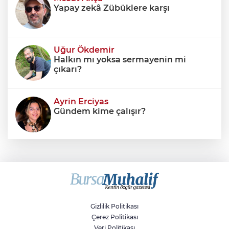
Yapay zekâ Zübüklere karşı
Uğur Ökdemir
Halkın mı yoksa sermayenin mi
çıkarı?
Ayrin Erciyas
Gündem kime çalışır?
Sıraç Erbek
Savaşların gölgesinde engellilik,
doğa ve kaybedilen gelecek
Gizlilik Politikası
Çerez Politikası
Veri Politikası