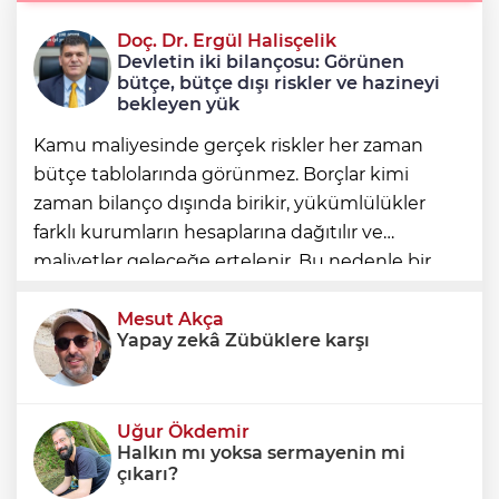
Doç. Dr. Ergül Halisçelik
Erkan Aydın Osmangazi’nin nabzını
Devletin iki bilançosu: Görünen
sahada tuttu
bütçe, bütçe dışı riskler ve hazineyi
bekleyen yük
Kamu maliyesinde gerçek riskler her zaman
bütçe tablolarında görünmez. Borçlar kimi
zaman bilanço dışında birikir, yükümlülükler
farklı kurumların hesaplarına dağıtılır ve
maliyetler geleceğe ertelenir. Bu nedenle bir
ülkenin mali durumunu değerlendirirken
yalnızca bütçe açığına veya resmi borç stok
Mesut Akça
Yapay zekâ Zübüklere karşı
Uğur Ökdemir
Halkın mı yoksa sermayenin mi
çıkarı?