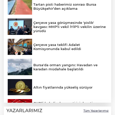
Tartan pisti haberimiz sonrası Bursa
Büyükşehir’den açıklama
Çerçeve yasa görüşmesinde 'pislik'
kavgası: MHP'li vekil İYİP'li vekilin üzerine
yürüdü
Çerçeve yasa teklifi Adalet
Komisyonunda kabul edildi
Bursa'da orman yangını: Havadan ve
karadan müdahale başlatıldı
Altın fiyatlarında yükseliş sürüyor
CHP'li belediyelere parti içi denetim:
Hakkında soruşturma olmayanlar da
YAZARLARIMIZ
Tüm Yazarlarımız
incelenecek