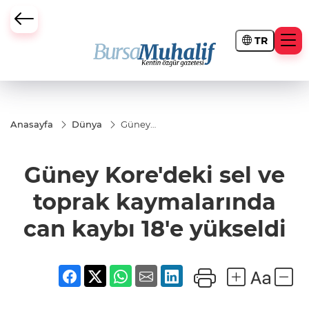
TR
ursa Büyükşehir Darbesi
Anasayfa
Dünya
Güney
Kore'deki sel
ve toprak
kaymalarında
Güney Kore'deki sel ve
can kaybı 18'e
yükseldi
toprak kaymalarında
can kaybı 18'e yükseldi