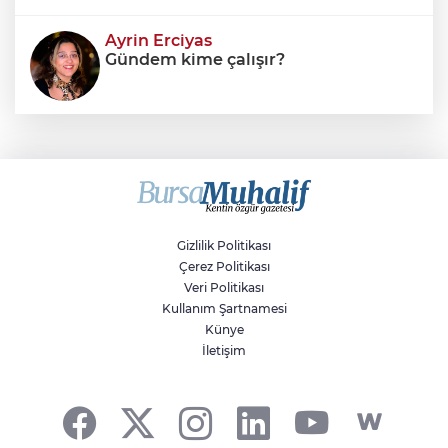
Ayrin Erciyas
Gündem kime çalışır?
Sıraç Erbek
Savaşların gölgesinde engellilik,
doğa ve kaybedilen gelecek
Gizlilik Politikası
Çerez Politikası
Veri Politikası
Kullanım Şartnamesi
Künye
İletişim