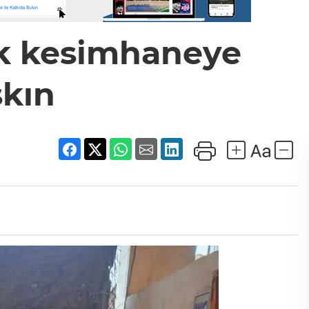
k kesimhaneye
kın