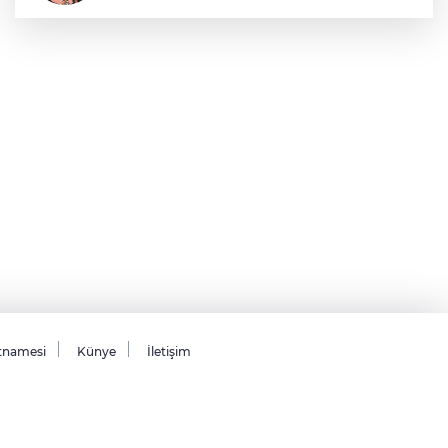
Sıraç Erbek
Savaşların gölgesinde engellilik,
doğa ve kaybedilen gelecek
tnamesi
Künye
İletişim