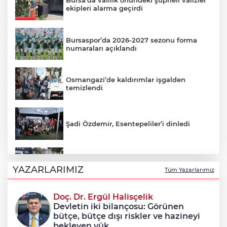
Bursa'da valilik önündeki şüpheli valizler
ekipleri alarma geçirdi
Bursaspor’da 2026-2027 sezonu forma
numaraları açıklandı
Osmangazi’de kaldırımlar işgalden
temizlendi
Şadi Özdemir, Esentepeliler’i dinledi
Nilüfer’de kaldırımlar temizlendi
YAZARLARIMIZ
Tüm Yazarlarımız
Doç. Dr. Ergül Halisçelik
Avcılar Belediye Başkanı Utku Caner
Devletin iki bilançosu: Görünen
Çaykara tahliye edildi
bütçe, bütçe dışı riskler ve hazineyi
bekleyen yük