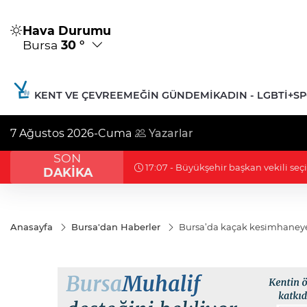
Hava Durumu
Bursa
30 °
KENT VE ÇEVRE
EMEĞIN GÜNDEMI
KADIN - LGBTİ+
S
7 Ağustos 2026-Cuma
Yazarlar
SON
 Başkanı Rona ifadeye çağrıldı
DAKİKA
Anasayfa
Bursa'dan Haberler
Bursa’da kaçak kesimhaney