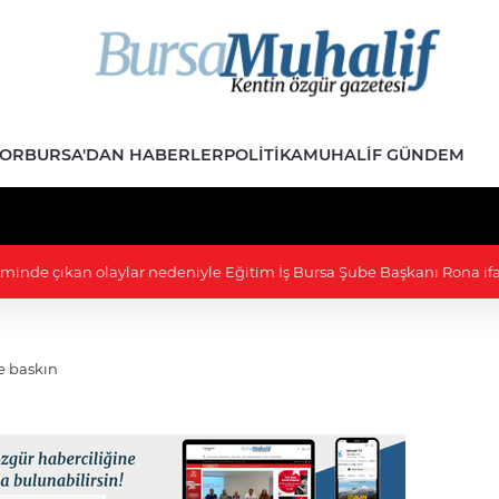
POR
BURSA'DAN HABERLER
POLITIKA
MUHALIF GÜNDEM
15:48 - CHP'den 232 belediye başkanı istifa etti
e baskın