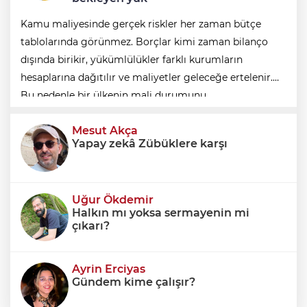
Kamu maliyesinde gerçek riskler her zaman bütçe
tablolarında görünmez. Borçlar kimi zaman bilanço
dışında birikir, yükümlülükler farklı kurumların
hesaplarına dağıtılır ve maliyetler geleceğe ertelenir.
Bu nedenle bir ülkenin mali durumunu
değerlendirirken yalnızca bütçe açığına veya resmi
Mesut Akça
borç stok
Yapay zekâ Zübüklere karşı
Uğur Ökdemir
Halkın mı yoksa sermayenin mi
çıkarı?
Ayrin Erciyas
Gündem kime çalışır?