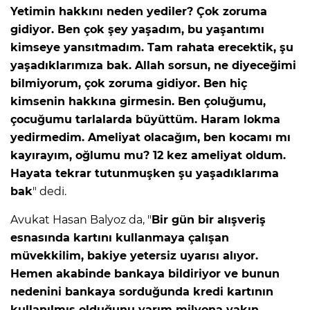
Yetimin hakkını neden yediler? Çok zoruma
gidiyor. Ben çok şey yaşadım, bu yaşantımı
kimseye yansıtmadım. Tam rahata erecektik, şu
yaşadıklarımıza bak. Allah sorsun, ne diyeceğimi
bilmiyorum, çok zoruma gidiyor. Ben hiç
kimsenin hakkına girmesin. Ben çoluğumu,
çocuğumu tarlalarda büyüttüm. Haram lokma
yedirmedim. Ameliyat olacağım, ben kocamı mı
kayırayım, oğlumu mu? 12 kez ameliyat oldum.
Hayata tekrar tutunmuşken şu yaşadıklarıma
bak
" dedi.
Avukat Hasan Balyoz da, "
Bir gün bir alışveriş
esnasında kartını kullanmaya çalışan
müvekkilim, bakiye yetersiz uyarısı alıyor.
Hemen akabinde bankaya bildiriyor ve bunun
nedenini bankaya sorduğunda kredi kartının
kullanılmış olduğunu yarım milyona yakın