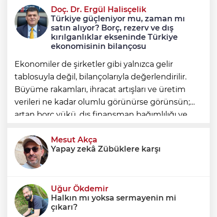
Doç. Dr. Ergül Halisçelik
Avcılar Belediye Başkanı Utku Caner
Türkiye güçleniyor mu, zaman mı
Çaykara tahliye edildi
satın alıyor? Borç, rezerv ve dış
kırılganlıklar ekseninde Türkiye
ekonomisinin bilançosu
Ekonomiler de şirketler gibi yalnızca gelir
tablosuyla değil, bilançolarıyla değerlendirilir.
Büyüme rakamları, ihracat artışları ve üretim
verileri ne kadar olumlu görünürse görünsün;
artan borç yükü, dış finansman bağımlılığı ve
geleceğe devredilen yükümlülükler dikkate
alınmadığında ortaya eksik
Mesut Akça
Yapay zekâ Zübüklere karşı
Uğur Ökdemir
Halkın mı yoksa sermayenin mi
çıkarı?