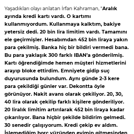
Yaşadıkları olayı anlatan İrfan Kahraman, "
Aralık
ayında kredi kartı vardı. O kartımı
kullanmıyordum. Kullanmaya kalktım, bakiye
yetersiz dedi. 20 bin lira limitim vardı. Tamamını
ele geçirmişler. Hesabımdan 452 bin liraya yakın
para çekilmiş. Banka hiç bir bildiri vermedi bana.
Bu para yaklaşık 300 farklı IBAN’a gönderilmiş.
Kartı öğrendiğimde hemen müşteri hizmetlerini
arayıp bloke ettirdim. Emniyete gidip suç
duyurusunda bulundum. Aynı günde 2-3 kere
para çekildiği günler var. Dekontta öyle
görünüyor. Nakit avans olarak çekiliyor. 20, 30,
40 lira olarak çekilip farklı kişilere gönderiliyor.
20 liralık limitim artırılarak 452 bin liraya kadar
çıkarılıyor. Bana hiçbir şekilde bildirim gelmedi.
30 senedir çalışıyorum. Kredi çekip ev aldım.
İşlemediğim borç yüzünden evimin gitmesinden