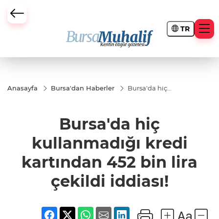
TR
ursa Büyükşehir Darbesi
Anasayfa
Bursa'dan Haberler
Bursa'da hiç
kullanmadığı
kredi
kartından
Bursa'da hiç
452 bin lira
çekildi
iddiası!
kullanmadığı kredi
kartından 452 bin lira
çekildi iddiası!