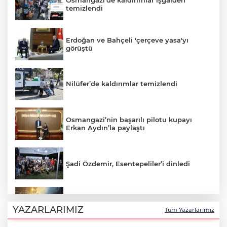
Osmangazi’de kaldırımlar işgalden
temizlendi
Erdoğan ve Bahçeli 'çerçeve yasa'yı
görüştü
Nilüfer’de kaldırımlar temizlendi
Osmangazi’nin başarılı pilotu kupayı
Erkan Aydın’la paylaştı
Şadi Özdemir, Esentepeliler’i dinledi
Uludağ’da çıkan orman yangını
söndürüldü
YAZARLARIMIZ
Tüm Yazarlarımız