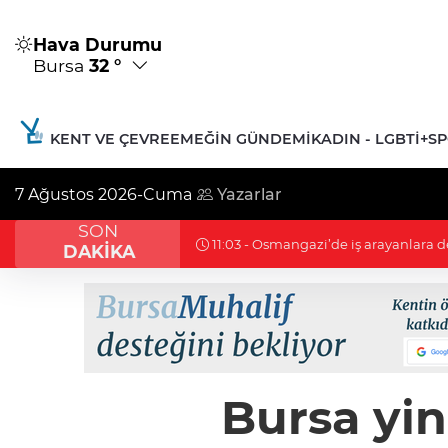
Hava Durumu
Bursa
32 °
KENT VE ÇEVRE
EMEĞIN GÜNDEMI
KADIN - LGBTİ+
S
7 Ağustos 2026-Cuma
Yazarlar
SON
10:59 - Şenliğin en güzeli Osmangaz
DAKİKA
Bursa yin