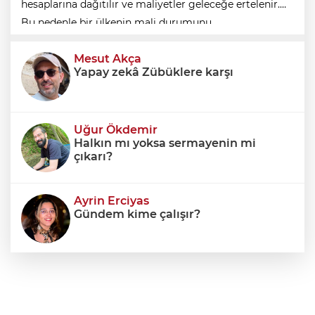
hesaplarına dağıtılır ve maliyetler geleceğe ertelenir.
Bu nedenle bir ülkenin mali durumunu
değerlendirirken yalnızca bütçe açığına veya resmi
Mesut Akça
borç stok
Yapay zekâ Zübüklere karşı
Uğur Ökdemir
Halkın mı yoksa sermayenin mi
çıkarı?
Ayrin Erciyas
Gündem kime çalışır?
Sıraç Erbek
Savaşların gölgesinde engellilik,
doğa ve kaybedilen gelecek