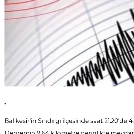
Balıkesir'in Sındırgı ilçesinde saat 21.20'
Depremin 9,64 kilometre derinlikte meydana 