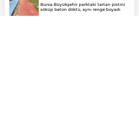
Bursa Büyükşehir parktaki tartan pistini
söküp beton döktü, aynı renge boyadı
Osmangazi’de kaldırımlar işgalden
temizlendi
Nilüfer’de kaldırımlar temizlendi
Şadi Özdemir, Esentepeliler’i dinledi
Avcılar Belediye Başkanı Utku Caner
Çaykara tahliye edildi
Osmangazi’nin başarılı pilotu kupayı
Erkan Aydın’la paylaştı