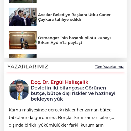
Avcılar Belediye Başkanı Utku Caner
Çaykara tahliye edildi
Osmangazi’nin başarılı pilotu kupayı
Erkan Aydın’la paylaştı
Uludağ’da çıkan orman yangını
söndürüldü
YAZARLARIMIZ
Tüm Yazarlarımız
Doç. Dr. Ergül Halisçelik
Erdoğan ve Bahçeli 'çerçeve yasa'yı
Devletin iki bilançosu: Görünen
görüştü
bütçe, bütçe dışı riskler ve hazineyi
bekleyen yük
Kamu maliyesinde gerçek riskler her zaman bütçe
tablolarında görünmez. Borçlar kimi zaman bilanço
dışında birikir, yükümlülükler farklı kurumların