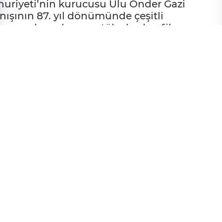
huriyeti’nin kurucusu Ulu Önder Gazi
ışının 87. yıl dönümünde çeşitli
yama çalışmalarına, atölyelerden film
en birçok programda Bursalılar, Ata’ya