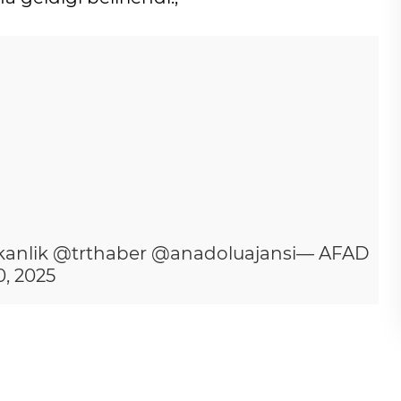
anlik
@trthaber
@anadoluajansi
— AFAD
, 2025