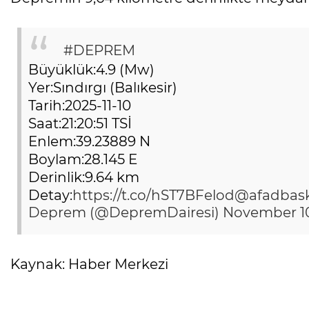
#DEPREM
Büyüklük:4.9 (Mw)
Yer:Sındırgı (Balıkesir)
Tarih:2025-11-10
Saat:21:20:51 TSİ
Enlem:39.23889 N
Boylam:28.145 E
Derinlik:9.64 km
Detay:
https://t.co/hST7BFelod
@afadbask
Deprem (@DepremDairesi)
November 10
Kaynak: Haber Merkezi