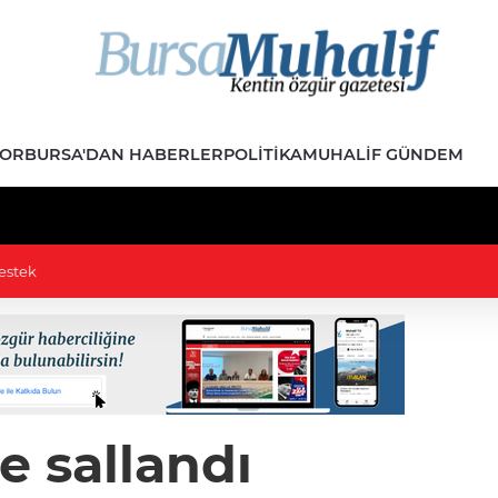
POR
BURSA'DAN HABERLER
POLITIKA
MUHALIF GÜNDEM
i’nin mahallelerinde yaşanıyor
e sallandı