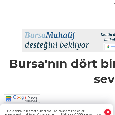
Bursa'nın dört bi
sev
Sizlere daha iyi hizmet sunabilmek adına sitemizde çerez
konumlandırmaktayız. Kişisel verileriniz, KVKK ve GDPR kapsamında