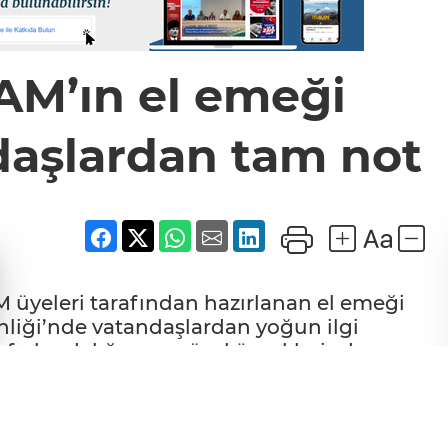
M’ın el emeği
daşlardan tam not
üyeleri tarafından hazırlanan el emeği
nliği’nde vatandaşlardan yoğun ilgi
 farkındalığın en güzel örneklerinden