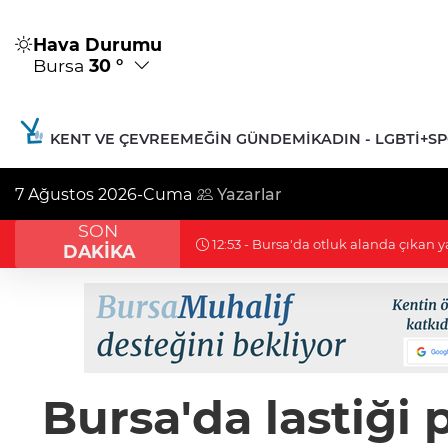
Hava Durumu
Bursa
30 °
KENT VE ÇEVRE
EMEĞIN GÜNDEMI
KADIN - LGBTİ+
S
7 Ağustos 2026-Cuma
Yazarlar
SON
12:49 - Ahbap Derneği yönetimine k
DAKİKA
Bursa'da lastiği p