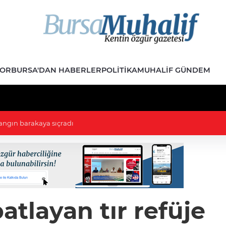
POR
BURSA'DAN HABERLER
POLITIKA
MUHALIF GÜNDEM
ayyım atandı
atlayan tır refüje