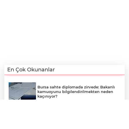
En Çok Okunanlar
Bursa sahte diplomada zirvede: Bakanlı
kamuoyunu bilgilendirilmekten neden
kaçınıyor?
Bursa Büyükşehir parktaki tartan pistini
söküp beton döktü, aynı renge boyadı