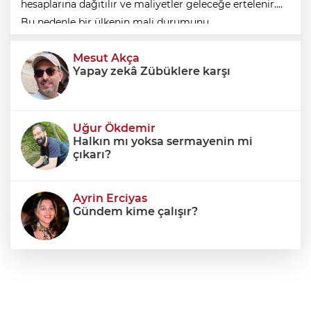
hesaplarına dağıtılır ve maliyetler geleceğe ertelenir.
Bu nedenle bir ülkenin mali durumunu
değerlendirirken yalnızca bütçe açığına veya resmi
Mesut Akça
borç stok
Yapay zekâ Zübüklere karşı
Uğur Ökdemir
Halkın mı yoksa sermayenin mi
çıkarı?
Ayrin Erciyas
Gündem kime çalışır?
Sıraç Erbek
Savaşların gölgesinde engellilik,
doğa ve kaybedilen gelecek