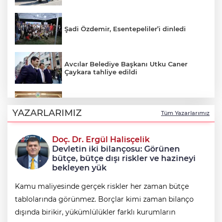
Şadi Özdemir, Esentepeliler’i dinledi
Avcılar Belediye Başkanı Utku Caner
Çaykara tahliye edildi
Osmangazi’nin başarılı pilotu kupayı
Erkan Aydın’la paylaştı
YAZARLARIMIZ
Tüm Yazarlarımız
Doç. Dr. Ergül Halisçelik
Uludağ’da çıkan orman yangını
Devletin iki bilançosu: Görünen
söndürüldü
bütçe, bütçe dışı riskler ve hazineyi
bekleyen yük
Kamu maliyesinde gerçek riskler her zaman bütçe
tablolarında görünmez. Borçlar kimi zaman bilanço
dışında birikir, yükümlülükler farklı kurumların