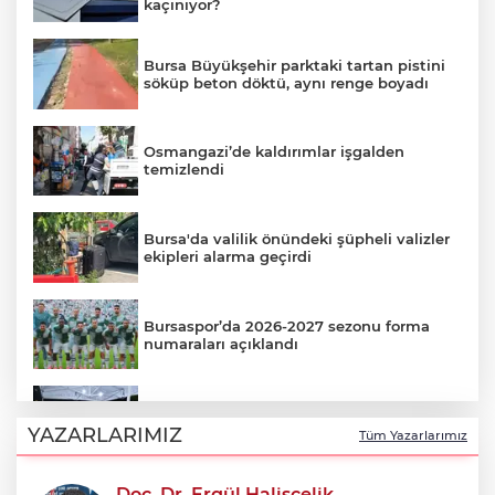
kaçınıyor?
Bursa Büyükşehir parktaki tartan pistini
söküp beton döktü, aynı renge boyadı
Osmangazi’de kaldırımlar işgalden
temizlendi
Bursa'da valilik önündeki şüpheli valizler
ekipleri alarma geçirdi
Bursaspor’da 2026-2027 sezonu forma
numaraları açıklandı
Şadi Özdemir, Esentepeliler’i dinledi
YAZARLARIMIZ
Tüm Yazarlarımız
Doç. Dr. Ergül Halisçelik