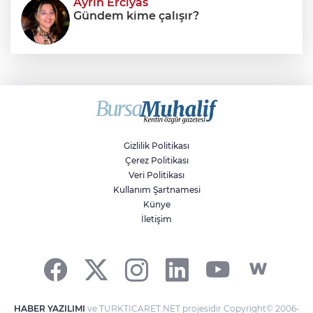
Ayrin Erciyas
Gündem kime çalışır?
Sıraç Erbek
Savaşların gölgesinde engellilik,
doğa ve kaybedilen gelecek
Gizlilik Politikası
Çerez Politikası
Veri Politikası
Kullanım Şartnamesi
Künye
İletişim
HABER YAZILIMI
ve TURKTICARET.NET projesidir Copyright© 2006-