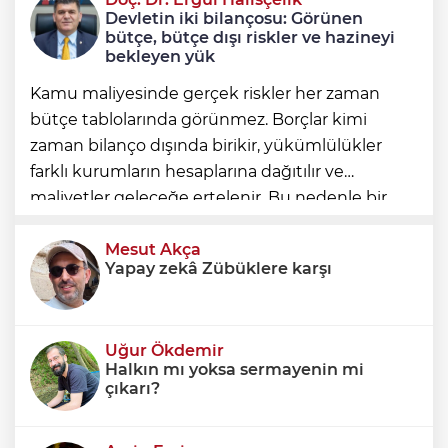
Nilüfer’de kaldırımlar temizlendi
Devletin iki bilançosu: Görünen
bütçe, bütçe dışı riskler ve hazineyi
bekleyen yük
Kamu maliyesinde gerçek riskler her zaman
bütçe tablolarında görünmez. Borçlar kimi
zaman bilanço dışında birikir, yükümlülükler
farklı kurumların hesaplarına dağıtılır ve
maliyetler geleceğe ertelenir. Bu nedenle bir
ülkenin mali durumunu değerlendirirken
yalnızca bütçe açığına veya resmi borç stok
Mesut Akça
Yapay zekâ Zübüklere karşı
Uğur Ökdemir
Halkın mı yoksa sermayenin mi
çıkarı?