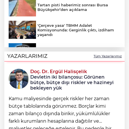
Tartan pisti haberimiz sonrası Bursa
Büyükşehir’den açıklama
'Çerçeve yasa' TBMM Adalet
Komisyonunda: Gerginlik çıktı, izdiham
yaşandı
Karacabey Belediyespor 5 futbolcuyla
sözleşme imzaladı
YAZARLARIMIZ
Tüm Yazarlarımız
Doç. Dr. Ergül Halisçelik
Çerçeve yasa teklifi Adalet
Devletin iki bilançosu: Görünen
Komisyonunda kabul edildi
bütçe, bütçe dışı riskler ve hazineyi
bekleyen yük
Kamu maliyesinde gerçek riskler her zaman
bütçe tablolarında görünmez. Borçlar kimi
zaman bilanço dışında birikir, yükümlülükler
farklı kurumların hesaplarına dağıtılır ve
maliyetler geleceğe ertelenir. Bu nedenle bir