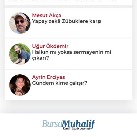
ülkenin mali durumunu değerlendirirken
yalnızca bütçe açığına veya resmi borç stok
Mesut Akça
Yapay zekâ Zübüklere karşı
Uğur Ökdemir
Halkın mı yoksa sermayenin mi
çıkarı?
Ayrin Erciyas
Gündem kime çalışır?
Sıraç Erbek
Savaşların gölgesinde engellilik,
doğa ve kaybedilen gelecek