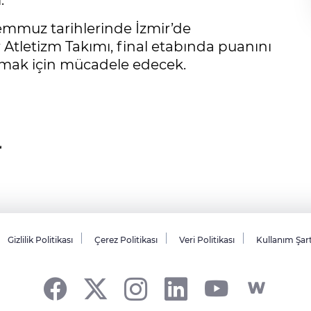
.
Temmuz tarihlerinde İzmir’de
Atletizm Takımı, final etabında puanını
amak için mücadele edecek.
Gizlilik Politikası
Çerez Politikası
Veri Politikası
Kullanım Şar