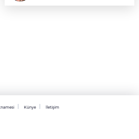
Sıraç Erbek
Savaşların gölgesinde engellilik,
doğa ve kaybedilen gelecek
tnamesi
Künye
İletişim