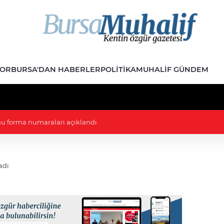
POR
BURSA'DAN HABERLER
POLITIKA
MUHALIF GÜNDEM
çlik Kolları Başkanı evinde ölü bulundu
adı