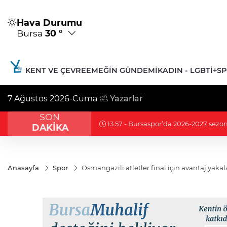
Hava Durumu
Bursa
30 °
KENT VE ÇEVRE
EMEĞIN GÜNDEMI
KADIN - LGBTİ+
S
7 Ağustos 2026-Cuma
Yazarlar
SON
13:49 - Bursa'da eski CHP Gen
DAKİKA
Anasayfa
Spor
Osmangazili atletler final için avantaj yakal