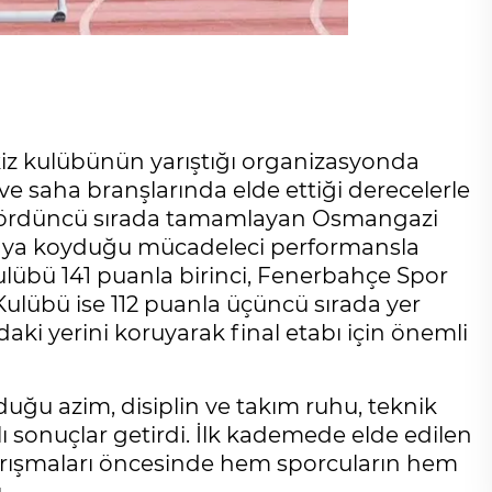
ekiz kulübünün yarıştığı organizasyonda
e saha branşlarında elde ettiği derecelerle
 dördüncü sırada tamamlayan Osmangazi
ortaya koyduğu mücadeleci performansla
ulübü 141 puanla birinci, Fenerbahçe Spor
Kulübü ise 112 puanla üçüncü sırada yer
aki yerini koruyarak final etabı için önemli
uğu azim, disiplin ve takım ruhu, teknik
ılı sonuçlar getirdi. İlk kademede elde edilen
arışmaları öncesinde hem sporcuların hem