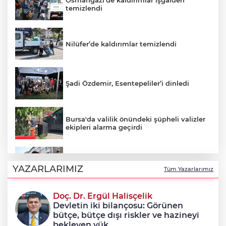
Osmangazi’de kaldırımlar işgalden
temizlendi
Nilüfer’de kaldırımlar temizlendi
Şadi Özdemir, Esentepeliler’i dinledi
Bursa'da valilik önündeki şüpheli valizler
ekipleri alarma geçirdi
Avcılar Belediye Başkanı Utku Caner
Çaykara tahliye edildi
YAZARLARIMIZ
Tüm Yazarlarımız
Doç. Dr. Ergül Halisçelik
Osmangazi’nin başarılı pilotu kupayı
Devletin iki bilançosu: Görünen
Erkan Aydın’la paylaştı
bütçe, bütçe dışı riskler ve hazineyi
bekleyen yük