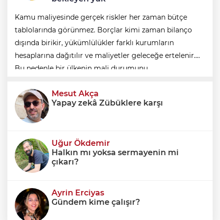
Kamu maliyesinde gerçek riskler her zaman bütçe
tablolarında görünmez. Borçlar kimi zaman bilanço
dışında birikir, yükümlülükler farklı kurumların
hesaplarına dağıtılır ve maliyetler geleceğe ertelenir.
Bu nedenle bir ülkenin mali durumunu
değerlendirirken yalnızca bütçe açığına veya resmi
Mesut Akça
borç stok
Yapay zekâ Zübüklere karşı
Uğur Ökdemir
Halkın mı yoksa sermayenin mi
çıkarı?
Ayrin Erciyas
Gündem kime çalışır?