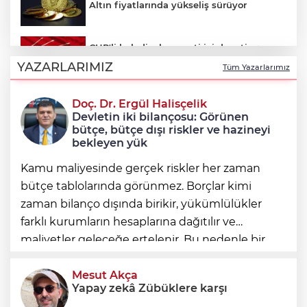
Altın fiyatlarında yükseliş sürüyor
CHP'li belediyelere parti içi denetim:
Hakkında soruşturma olmayanlar da
YAZARLARIMIZ
Tüm Yazarlarımız
incelenecek
Doç. Dr. Ergül Halisçelik
Erkan Aydın Osmangazi’nin nabzını
Devletin iki bilançosu: Görünen
sahada tuttu
bütçe, bütçe dışı riskler ve hazineyi
bekleyen yük
Kamu maliyesinde gerçek riskler her zaman
bütçe tablolarında görünmez. Borçlar kimi
zaman bilanço dışında birikir, yükümlülükler
farklı kurumların hesaplarına dağıtılır ve
maliyetler geleceğe ertelenir. Bu nedenle bir
ülkenin mali durumunu değerlendirirken
yalnızca bütçe açığına veya resmi borç stok
Mesut Akça
Yapay zekâ Zübüklere karşı