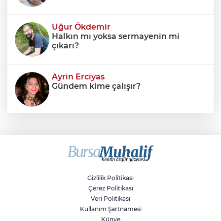
Uğur Ökdemir
Halkın mı yoksa sermayenin mi
çıkarı?
Ayrin Erciyas
Gündem kime çalışır?
Sıraç Erbek
Savaşların gölgesinde engellilik,
doğa ve kaybedilen gelecek
Gizlilik Politikası
Çerez Politikası
Veri Politikası
Kullanım Şartnamesi
Künye