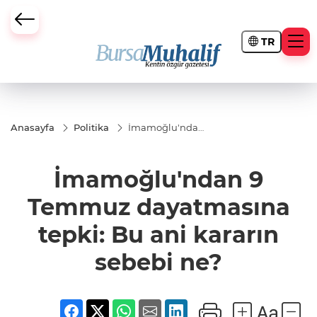
TR
ursa Büyükşehir Darbesi
Anasayfa
Politika
İmamoğlu'ndan
9 Temmuz
dayatmasına
tepki: Bu ani
İmamoğlu'ndan 9
kararın sebebi
ne?
Temmuz dayatmasına
tepki: Bu ani kararın
sebebi ne?