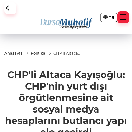
TR
ursa Büyükşehir Darbesi
Anasayfa
Politika
CHP'li Altaca
Kayışoğlu:
CHP'nin yurt
dışı
CHP'li Altaca Kayışoğlu:
örgütlenmesine
ait sosyal
medya
CHP'nin yurt dışı
hesaplarını
butlancı yapı
örgütlenmesine ait
ele geçirdi
sosyal medya
hesaplarını butlancı yapı