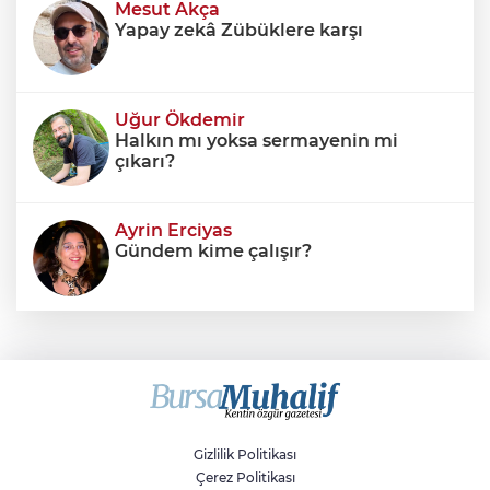
alınmadığında ortaya eksik
Mesut Akça
Yapay zekâ Zübüklere karşı
Uğur Ökdemir
Halkın mı yoksa sermayenin mi
çıkarı?
Ayrin Erciyas
Gündem kime çalışır?
Sıraç Erbek
Savaşların gölgesinde engellilik,
doğa ve kaybedilen gelecek
Gizlilik Politikası
Çerez Politikası