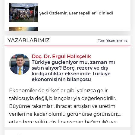
Şadi Özdemir, Esentepeliler’i dinledi
Uludağ’da çıkan orman yangını
söndürüldü
YAZARLARIMIZ
Tüm Yazarlarımız
Doç. Dr. Ergül Halisçelik
Avcılar Belediye Başkanı Utku Caner
Türkiye güçleniyor mu, zaman mı
Çaykara tahliye edildi
satın alıyor? Borç, rezerv ve dış
kırılganlıklar ekseninde Türkiye
ekonomisinin bilançosu
Ekonomiler de şirketler gibi yalnızca gelir
tablosuyla değil, bilançolarıyla değerlendirilir.
Büyüme rakamları, ihracat artışları ve üretim
verileri ne kadar olumlu görünürse görünsün;
artan borç yükü, dış finansman bağımlılığı ve
geleceğe devredilen yükümlülükler dikkate