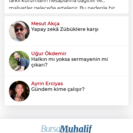
farklı kurumların hesaplarına dağıtılır ve
maliyetler geleceğe ertelenir. Bu nedenle bir
ülkenin mali durumunu değerlendirirken
yalnızca bütçe açığına veya resmi borç stok
Mesut Akça
Yapay zekâ Zübüklere karşı
Uğur Ökdemir
Halkın mı yoksa sermayenin mi
çıkarı?
Ayrin Erciyas
Gündem kime çalışır?
Sıraç Erbek
Savaşların gölgesinde engellilik,
doğa ve kaybedilen gelecek