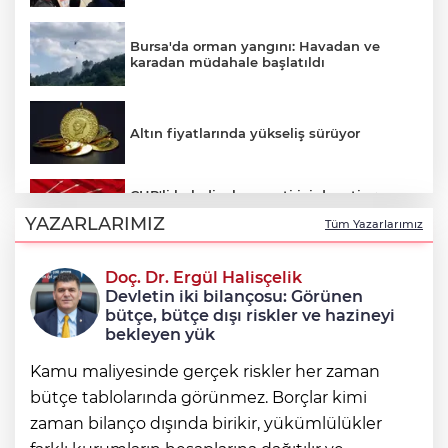
Bursa'da orman yangını: Havadan ve
karadan müdahale başlatıldı
Altın fiyatlarında yükseliş sürüyor
CHP'li belediyelere parti içi denetim:
Hakkında soruşturma olmayanlar da
YAZARLARIMIZ
Tüm Yazarlarımız
incelenecek
Doç. Dr. Ergül Halisçelik
Erkan Aydın Osmangazi’nin nabzını
Devletin iki bilançosu: Görünen
sahada tuttu
bütçe, bütçe dışı riskler ve hazineyi
bekleyen yük
Kamu maliyesinde gerçek riskler her zaman
bütçe tablolarında görünmez. Borçlar kimi
zaman bilanço dışında birikir, yükümlülükler