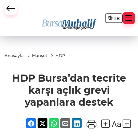
TR
ursa Büyükşehir Darbesi
Anasayfa
Manşet
HDP
Bursa’dan
tecrite
karşı açlık
HDP Bursa’dan tecrite
grevi
yapanlara
destek
karşı açlık grevi
yapanlara destek