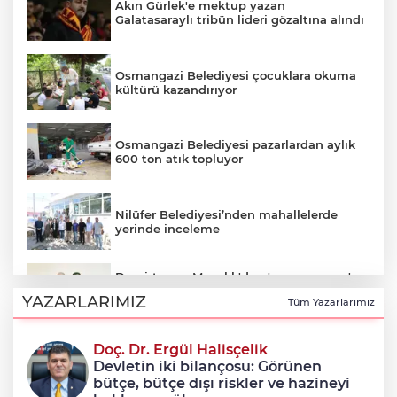
Akın Gürlek'e mektup yazan
Galatasaraylı tribün lideri gözaltına alındı
Osmangazi Belediyesi çocuklara okuma
kültürü kazandırıyor
Osmangazi Belediyesi pazarlardan aylık
600 ton atık topluyor
Nilüfer Belediyesi’nden mahallelerde
yerinde inceleme
Demirtaş ve Mızraklı'dan 'çerçeve yasa'
açıklaması: 'El ele geleceğe yürümek
YAZARLARIMIZ
Tüm Yazarlarımız
zorundayız'
Doç. Dr. Ergül Halisçelik
Benzine bir zam daha: Tabela bu gece
Devletin iki bilançosu: Görünen
değişiyor
bütçe, bütçe dışı riskler ve hazineyi