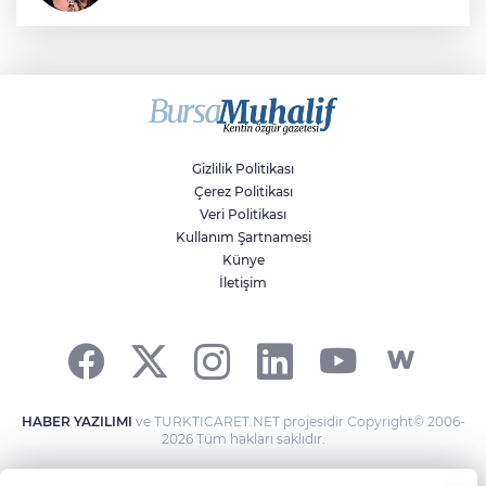
Sıraç Erbek
Savaşların gölgesinde engellilik,
doğa ve kaybedilen gelecek
Gizlilik Politikası
Çerez Politikası
Veri Politikası
Kullanım Şartnamesi
Künye
İletişim
HABER YAZILIMI
ve TURKTICARET.NET projesidir Copyright© 2006-
2026 Tüm hakları saklıdır.