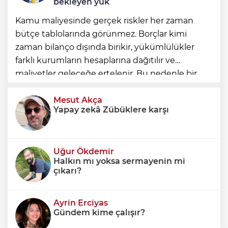
bekleyen yük
Kamu maliyesinde gerçek riskler her zaman
bütçe tablolarında görünmez. Borçlar kimi
zaman bilanço dışında birikir, yükümlülükler
farklı kurumların hesaplarına dağıtılır ve
maliyetler geleceğe ertelenir. Bu nedenle bir
ülkenin mali durumunu değerlendirirken
yalnızca bütçe açığına veya resmi borç stok
Mesut Akça
Yapay zekâ Zübüklere karşı
Uğur Ökdemir
Halkın mı yoksa sermayenin mi
çıkarı?
Ayrin Erciyas
Gündem kime çalışır?