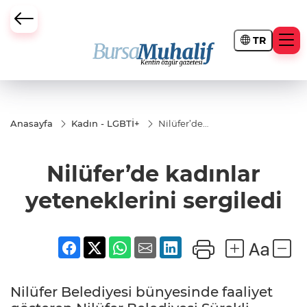
TR
ursa Büyükşehir Darbesi
Anasayfa
Kadın - LGBTİ+
Nilüfer’de
kadınlar
yeteneklerini
sergiledi
Nilüfer’de kadınlar
yeteneklerini sergiledi
Nilüfer Belediyesi bünyesinde faaliyet