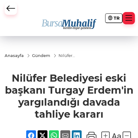
TR
ursa Büyükşehir Darbesi
Anasayfa
Gündem
Nilüfer
Belediyesi
eski
başkanı
Nilüfer Belediyesi eski
Turgay
Erdem'in
yargılandığı
başkanı Turgay Erdem'in
davada
tahliye
yargılandığı davada
kararı
tahliye kararı