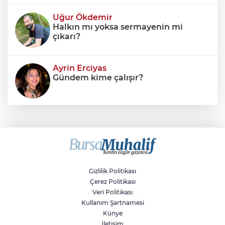
Uğur Ökdemir
Halkın mı yoksa sermayenin mi
çıkarı?
Ayrin Erciyas
Gündem kime çalışır?
Sıraç Erbek
Savaşların gölgesinde engellilik,
doğa ve kaybedilen gelecek
Gizlilik Politikası
Çerez Politikası
Veri Politikası
Kullanım Şartnamesi
Künye
İletişim