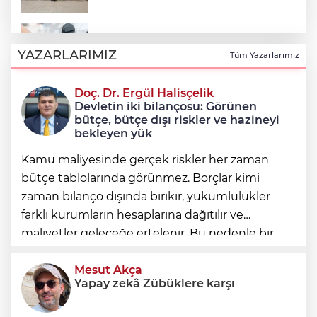
Benzine bir zam daha: Tabela bu gece
değişiyor
YAZARLARIMIZ
Tüm Yazarlarımız
Doç. Dr. Ergül Halisçelik
Akın Gürlek'e mektup yazan
Devletin iki bilançosu: Görünen
Galatasaraylı tribün lideri gözaltına alındı
bütçe, bütçe dışı riskler ve hazineyi
bekleyen yük
Kamu maliyesinde gerçek riskler her zaman
bütçe tablolarında görünmez. Borçlar kimi
zaman bilanço dışında birikir, yükümlülükler
farklı kurumların hesaplarına dağıtılır ve
maliyetler geleceğe ertelenir. Bu nedenle bir
ülkenin mali durumunu değerlendirirken
yalnızca bütçe açığına veya resmi borç stok
Mesut Akça
Yapay zekâ Zübüklere karşı