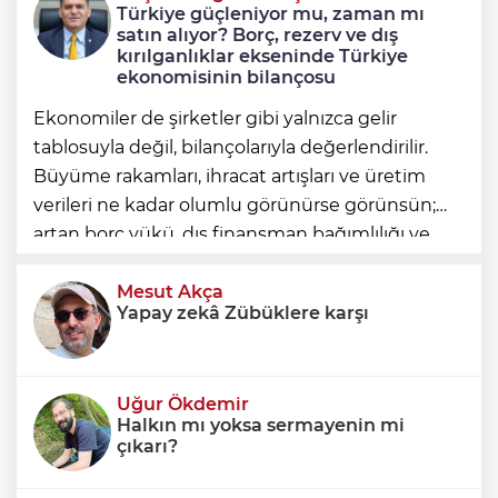
Türkiye güçleniyor mu, zaman mı
Çaykara tahliye edildi
satın alıyor? Borç, rezerv ve dış
kırılganlıklar ekseninde Türkiye
ekonomisinin bilançosu
Ekonomiler de şirketler gibi yalnızca gelir
tablosuyla değil, bilançolarıyla değerlendirilir.
Büyüme rakamları, ihracat artışları ve üretim
verileri ne kadar olumlu görünürse görünsün;
artan borç yükü, dış finansman bağımlılığı ve
geleceğe devredilen yükümlülükler dikkate
alınmadığında ortaya eksik
Mesut Akça
Yapay zekâ Zübüklere karşı
Uğur Ökdemir
Halkın mı yoksa sermayenin mi
çıkarı?