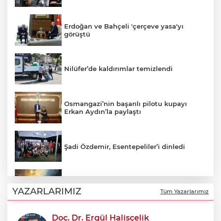
Erdoğan ve Bahçeli 'çerçeve yasa'yı
görüştü
Nilüfer’de kaldırımlar temizlendi
Osmangazi’nin başarılı pilotu kupayı
Erkan Aydın’la paylaştı
Şadi Özdemir, Esentepeliler’i dinledi
Uludağ’da çıkan orman yangını
söndürüldü
YAZARLARIMIZ
Tüm Yazarlarımız
Doç. Dr. Ergül Halisçelik
Avcılar Belediye Başkanı Utku Caner