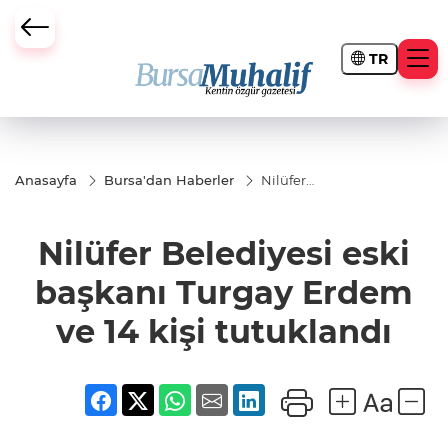
TR
ursa Büyükşehir Darbesi
Anasayfa
Bursa'dan Haberler
Nilüfer
Belediyesi
eski
başkanı
Nilüfer Belediyesi eski
Turgay
Erdem ve
14 kişi
başkanı Turgay Erdem
tutuklandı
ve 14 kişi tutuklandı