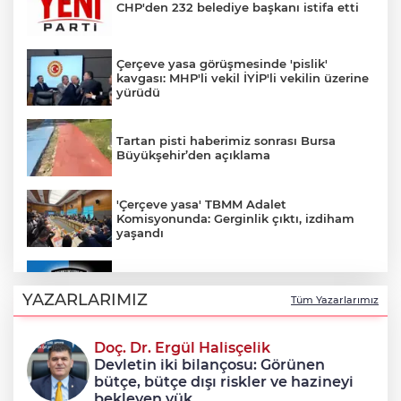
CHP'den 232 belediye başkanı istifa etti
Çerçeve yasa görüşmesinde 'pislik'
kavgası: MHP'li vekil İYİP'li vekilin üzerine
yürüdü
Tartan pisti haberimiz sonrası Bursa
Büyükşehir’den açıklama
'Çerçeve yasa' TBMM Adalet
Komisyonunda: Gerginlik çıktı, izdiham
yaşandı
Karacabey Belediyespor 5 futbolcuyla
sözleşme imzaladı
YAZARLARIMIZ
Tüm Yazarlarımız
Doç. Dr. Ergül Halisçelik
Çerçeve yasa teklifi Adalet
Devletin iki bilançosu: Görünen
Komisyonunda kabul edildi
bütçe, bütçe dışı riskler ve hazineyi
bekleyen yük