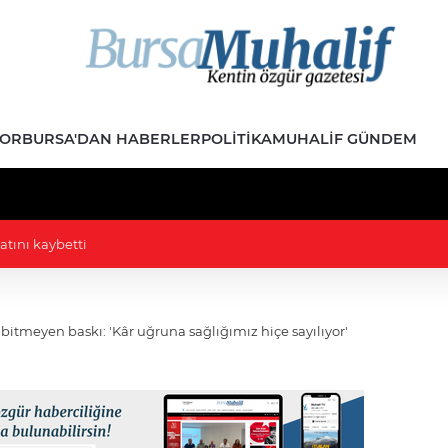
POR
BURSA'DAN HABERLER
POLITIKA
MUHALIF GÜNDEM
lik' kavgası: MHP'li vekil İYİP'li vekilin üzerine yürüdü
, bitmeyen baskı: 'Kâr uğruna sağlığımız hiçe sayılıyor'