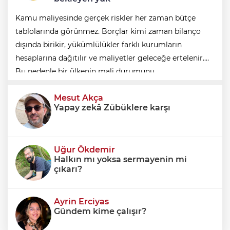
Kamu maliyesinde gerçek riskler her zaman bütçe
tablolarında görünmez. Borçlar kimi zaman bilanço
dışında birikir, yükümlülükler farklı kurumların
hesaplarına dağıtılır ve maliyetler geleceğe ertelenir.
Bu nedenle bir ülkenin mali durumunu
değerlendirirken yalnızca bütçe açığına veya resmi
Mesut Akça
borç stok
Yapay zekâ Zübüklere karşı
Uğur Ökdemir
Halkın mı yoksa sermayenin mi
çıkarı?
Ayrin Erciyas
Gündem kime çalışır?