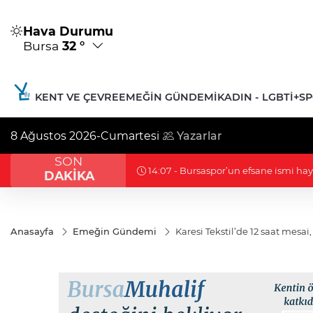
Hava Durumu
Bursa
32 °
KENT VE ÇEVRE
EMEĞIN GÜNDEMI
KADIN - LGBTİ+
S
8 Ağustos 2026-Cumartesi
Yazarlar
SON
12:45 - Çerçeve yasa görüşmesinde 'pis
DAKİKA
Anasayfa
Emeğin Gündemi
Karesi Tekstil’de 12 saat mesai