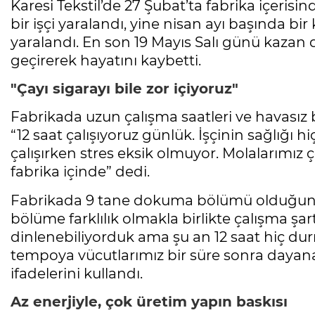
Karesi Tekstil’de 27 Şubat’ta fabrika içerisi
bir işçi yaralandı, yine nisan ayı başında bi
yaralandı. En son 19 Mayıs Salı günü kazan da
geçirerek hayatını kaybetti.
"Çayı sigarayı bile zor içiyoruz"
Fabrikada uzun çalışma saatleri ve havasız bi
“12 saat çalışıyoruz günlük. İşçinin sağlığı 
çalışırken stres eksik olmuyor. Molalarımız ç
fabrika içinde” dedi.
Fabrikada 9 tane dokuma bölümü olduğunu 
bölüme farklılık olmakla birlikte çalışma şar
dinlenebiliyorduk ama şu an 12 saat hiç du
tempoya vücutlarımız bir süre sonra dayana
ifadelerini kullandı.
Az enerjiyle, çok üretim yapın baskısı