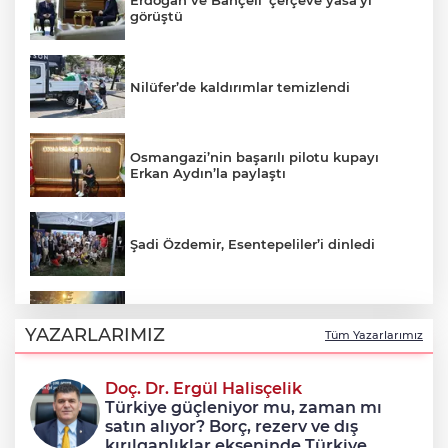
Erdoğan ve Bahçeli 'çerçeve yasa'yı
görüştü
Nilüfer’de kaldırımlar temizlendi
Osmangazi’nin başarılı pilotu kupayı
Erkan Aydın’la paylaştı
Şadi Özdemir, Esentepeliler’i dinledi
Uludağ’da çıkan orman yangını
söndürüldü
YAZARLARIMIZ
Tüm Yazarlarımız
Doç. Dr. Ergül Halisçelik
Avcılar Belediye Başkanı Utku Caner
Türkiye güçleniyor mu, zaman mı
Çaykara tahliye edildi
satın alıyor? Borç, rezerv ve dış
kırılganlıklar ekseninde Türkiye