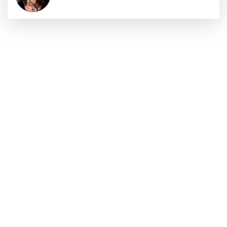
Sıraç Erbek
Savaşların gölgesinde engellilik,
doğa ve kaybedilen gelecek