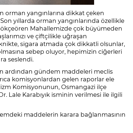
len orman yangınlarına dikkat çeken
on yıllarda orman yangınlarında özellikle
ta Gökçeören Mahallemizde çok büyümeden
larımızı ve çiftçilikle uğraşan
knikte, sigara atmada çok dikkatli olsunlar,
olmasına sebep oluyor, hepimizin ciğerleri
ra seslendi.
nin ardından gündem maddeleri meclis
rıca komisyonlardan gelen raporlar ele
 Turizm Komisyonunun, Osmangazi ilçe
r. Lale Karabıyık isminin verilmesi ile ilgili
ndemdeki maddelerin karara bağlanmasının