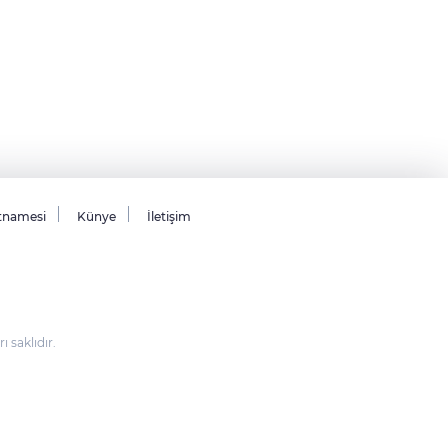
tnamesi
Künye
İletişim
saklıdır.