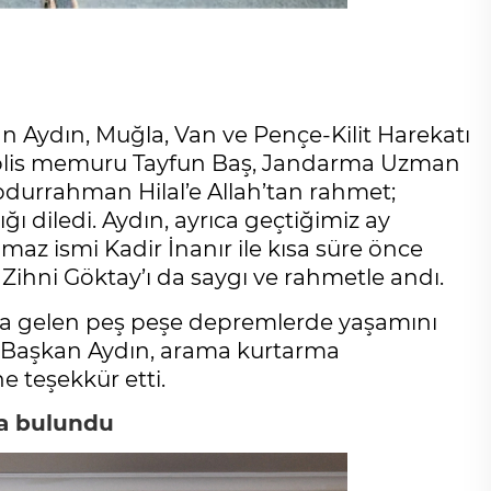
n Aydın, Muğla, Van ve Pençe-Kilit Harekatı
 polis memuru Tayfun Baş, Jandarma Uzman
urrahman Hilal’e Allah’tan rahmet;
ığı diledi. Aydın, ayrıca geçtiğimiz ay
az ismi Kadir İnanır ile kısa süre önce
 Zihni Göktay’ı da saygı ve rahmetle andı.
a gelen peş peşe depremlerde yaşamını
eten Başkan Aydın, arama kurtarma
ne teşekkür etti.
da bulundu