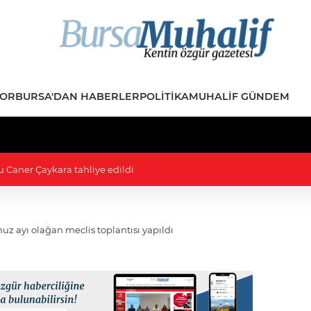
POR
BURSA'DAN HABERLER
POLITIKA
MUHALIF GÜNDEM
ını söndürüldü
 ayı olağan meclis toplantısı yapıldı