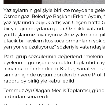
Yaz aylarının gelişiyle birlikte meydana ge
Osmangazi Belediye Başkanı Erkan Aydın, “S
yaz aylarında büyük artış var. Geçen haf
bir yangın meydana geldi. Özellikle vatandaş
yurttaşlarımızı uyarıyoruz. Anız yakmada, pi
ufacık bir kıvılcım koskoca ormanların yok 
yanıyor ve üzülüyoruz” sözleriyle vatandaşla
Parti grup sözcülerinin değerlendirmeleri
üyelerinin görüşüne sunuldu. Toplantıda ay
alınarak değerlendirildi. Kültür, Sanat ve
sınırları içinde uygun görülen bir yere Prof. D
raporu oy birliğiyle kabul edildi.
Temmuz Ayı Olağan Meclis Toplantısı, gü
ardından sona erdi.