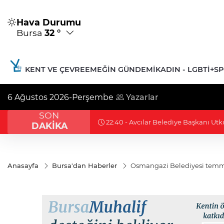
Hava Durumu
Bursa
32 °
KENT VE ÇEVRE
EMEĞIN GÜNDEMI
KADIN - LGBTİ+
S
6 Ağustos 2026-Perşembe
Yazarlar
SON
22:36 - Uludağ’da çıkan orman yang
DAKİKA
Anasayfa
Bursa'dan Haberler
Osmangazi Belediyesi temmuz