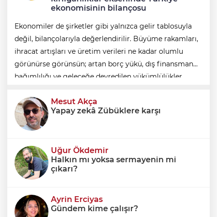
ekonomisinin bilançosu
Ekonomiler de şirketler gibi yalnızca gelir tablosuyla
değil, bilançolarıyla değerlendirilir. Büyüme rakamları,
ihracat artışları ve üretim verileri ne kadar olumlu
görünürse görünsün; artan borç yükü, dış finansman
bağımlılığı ve geleceğe devredilen yükümlülükler
dikkate alınmadığında ortaya eksik
Mesut Akça
Yapay zekâ Zübüklere karşı
Uğur Ökdemir
Halkın mı yoksa sermayenin mi
çıkarı?
Ayrin Erciyas
Gündem kime çalışır?