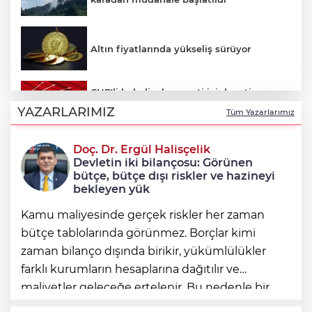
Altın fiyatlarında yükseliş sürüyor
CHP'li belediyelere parti içi denetim:
Hakkında soruşturma olmayanlar da
YAZARLARIMIZ
Tüm Yazarlarımız
incelenecek
Doç. Dr. Ergül Halisçelik
Erkan Aydın Osmangazi’nin nabzını
Devletin iki bilançosu: Görünen
sahada tuttu
bütçe, bütçe dışı riskler ve hazineyi
bekleyen yük
Kamu maliyesinde gerçek riskler her zaman
bütçe tablolarında görünmez. Borçlar kimi
zaman bilanço dışında birikir, yükümlülükler
farklı kurumların hesaplarına dağıtılır ve
maliyetler geleceğe ertelenir. Bu nedenle bir
ülkenin mali durumunu değerlendirirken