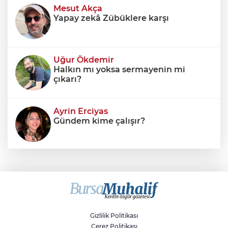
yalnızca bütçe açığına veya resmi borç stok
Mesut Akça
Yapay zekâ Zübüklere karşı
Uğur Ökdemir
Halkın mı yoksa sermayenin mi
çıkarı?
Ayrin Erciyas
Gündem kime çalışır?
Sıraç Erbek
Savaşların gölgesinde engellilik,
doğa ve kaybedilen gelecek
Gizlilik Politikası
Çerez Politikası