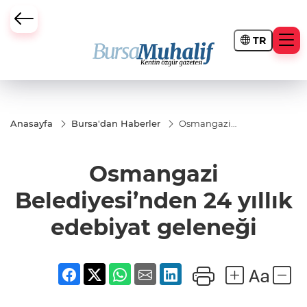
TR
ursa Büyükşehir Darbesi
Anasayfa
Bursa'dan Haberler
Osmangazi
Belediyesi’nden
24 yıllık
edebiyat
Osmangazi
geleneği
Belediyesi’nden 24 yıllık
edebiyat geleneği