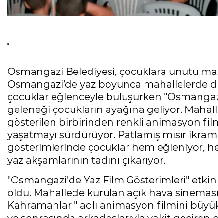
Osmangazi Belediyesi, çocuklara unutulma
Osmangazi’de yaz boyunca mahallelerde düze
çocuklar eğlenceyle buluşurken "Osmangazi'
geleneği çocukların ayağına geliyor. Maha
gösterilen birbirinden renkli animasyon fil
yaşatmayı sürdürüyor. Patlamış mısır ikramı 
gösterimlerinde çocuklar hem eğleniyor, hem d
yaz akşamlarının tadını çıkarıyor.
"Osmangazi'de Yaz Film Gösterimleri" etkin
oldu. Mahallede kurulan açık hava sineması
Kahramanları" adlı animasyon filmini büyük b