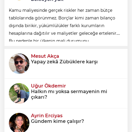
Kamu maliyesinde gerçek riskler her zaman bütçe
tablolarında görünmez. Borçlar kimi zaman bilanço
dışında birikir, yükümlülükler farklı kurumların
hesaplarına dağıtılır ve maliyetler geleceğe ertelenir.
Bu nedenle bir ülkenin mali durumunu
değerlendirirken yalnızca bütçe açığına veya resmi
Mesut Akça
borç stok
Yapay zekâ Zübüklere karşı
Uğur Ökdemir
Halkın mı yoksa sermayenin mi
çıkarı?
Ayrin Erciyas
Gündem kime çalışır?