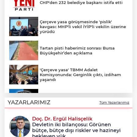
CHP'den 232 belediye başkanı istifa etti
Çerçeve yasa görüşmesinde 'pislik'
kavgası: MHP'li vekil İYİP'li vekilin üzerine
yürüdü
Tartan pisti haberimiz sonrası Bursa
Büyükşehir’den açıklama
'Çerçeve yasa' TBMM Adalet
Komisyonunda: Gerginlik çıktı, izdiham
yaşandı
Karacabey Belediyespor 5 futbolcuyla
sözleşme imzaladı
YAZARLARIMIZ
Tüm Yazarlarımız
Doç. Dr. Ergül Halisçelik
Çerçeve yasa teklifi Adalet
Devletin iki bilançosu: Görünen
Komisyonunda kabul edildi
bütçe, bütçe dışı riskler ve hazineyi
bekleyen yük