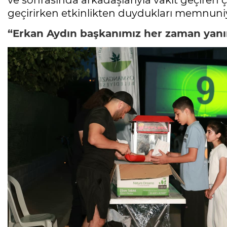
ve sonrasında arkadaşlarıyla vakit geçiren 
geçirirken etkinlikten duydukları memnuniye
“Erkan Aydın başkanımız her zaman yan