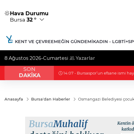
Hava Durumu
Bursa
32 °
KENT VE ÇEVRE
EMEĞIN GÜNDEMI
KADIN - LGBTİ+
S
8 Ağustos 2026-Cumartesi
Yazarlar
SON
12:45 - Çerçeve yasa görüşmesinde 'pis
DAKİKA
Anasayfa
Bursa'dan Haberler
Osmangazi Belediyesi çocukl