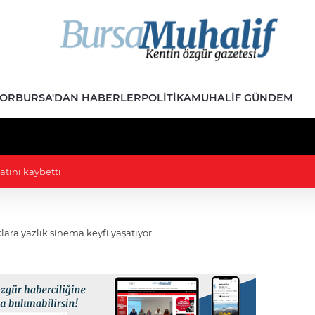
POR
BURSA'DAN HABERLER
POLITIKA
MUHALIF GÜNDEM
lik' kavgası: MHP'li vekil İYİP'li vekilin üzerine yürüdü
ara yazlık sinema keyfi yaşatıyor