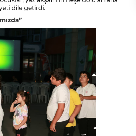
çocuklar, yaz akşamını neşe dolu anlarla
ti dile getirdi.
ımızda”