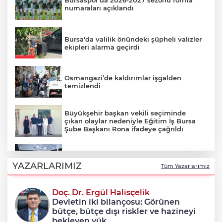
Bursaspor’da 2026-2027 sezonu forma
numaraları açıklandı
Bursa'da valilik önündeki şüpheli valizler
ekipleri alarma geçirdi
Osmangazi’de kaldırımlar işgalden
temizlendi
Büyükşehir başkan vekili seçiminde
çıkan olaylar nedeniyle Eğitim İş Bursa
Şube Başkanı Rona ifadeye çağrıldı
Şadi Özdemir, Esentepeliler’i dinledi
YAZARLARIMIZ
Tüm Yazarlarımız
Doç. Dr. Ergül Halisçelik
Nilüfer’de kaldırımlar temizlendi
Devletin iki bilançosu: Görünen
bütçe, bütçe dışı riskler ve hazineyi
bekleyen yük