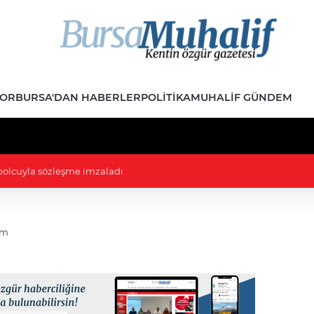
POR
BURSA'DAN HABERLER
POLITIKA
MUHALIF GÜNDEM
tbolcuyla sözleşme imzaladı
ım