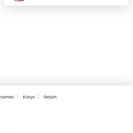
Sıraç Erbek
Savaşların gölgesinde engellilik,
doğa ve kaybedilen gelecek
tnamesi
Künye
İletişim