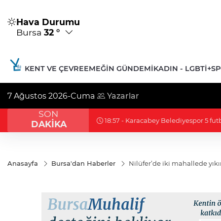
Hava Durumu
Bursa
32 °
KENT VE ÇEVRE
EMEĞIN GÜNDEMI
KADIN - LGBTİ+
S
7 Ağustos 2026-Cuma
Yazarlar
SON
18:57 - Karacabey Belediyespor 5 fu
DAKİKA
Anasayfa
Bursa'dan Haberler
Nilüfer’de iki mahallede yık