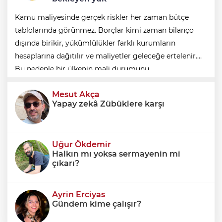
Kamu maliyesinde gerçek riskler her zaman bütçe
tablolarında görünmez. Borçlar kimi zaman bilanço
dışında birikir, yükümlülükler farklı kurumların
hesaplarına dağıtılır ve maliyetler geleceğe ertelenir.
Bu nedenle bir ülkenin mali durumunu
değerlendirirken yalnızca bütçe açığına veya resmi
Mesut Akça
borç stok
Yapay zekâ Zübüklere karşı
Uğur Ökdemir
Halkın mı yoksa sermayenin mi
çıkarı?
Ayrin Erciyas
Gündem kime çalışır?