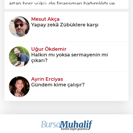
artan borç yükü, dış finansman bağımlılığı ve
geleceğe devredilen yükümlülükler dikkate
alınmadığında ortaya eksik
Mesut Akça
Yapay zekâ Zübüklere karşı
Uğur Ökdemir
Halkın mı yoksa sermayenin mi
çıkarı?
Ayrin Erciyas
Gündem kime çalışır?
Sıraç Erbek
Savaşların gölgesinde engellilik,
doğa ve kaybedilen gelecek