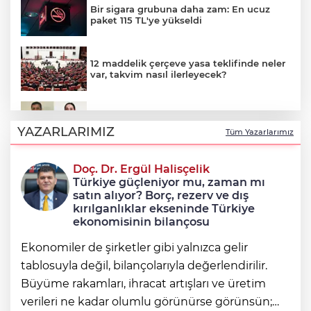
Bir sigara grubuna daha zam: En ucuz
paket 115 TL'ye yükseldi
12 maddelik çerçeve yasa teklifinde neler
var, takvim nasıl ilerleyecek?
Çerçeve yasayla Demirtaş ve Yüksekdağ
tahliye olacak mı?
YAZARLARIMIZ
Tüm Yazarlarımız
Doç. Dr. Ergül Halisçelik
12 maddelik 'çerçeve yasa' teklifinin tam
Türkiye güçleniyor mu, zaman mı
metni
satın alıyor? Borç, rezerv ve dış
kırılganlıklar ekseninde Türkiye
ekonomisinin bilançosu
Ekonomiler de şirketler gibi yalnızca gelir
tablosuyla değil, bilançolarıyla değerlendirilir.
Büyüme rakamları, ihracat artışları ve üretim
verileri ne kadar olumlu görünürse görünsün;