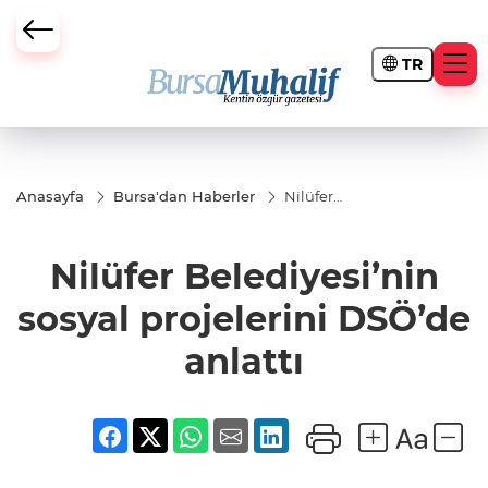
TR
ursa Büyükşehir Darbesi
Anasayfa
Bursa'dan Haberler
Nilüfer
Belediyesi’nin
sosyal
projelerini
Nilüfer Belediyesi’nin
DSÖ’de
anlattı
sosyal projelerini DSÖ’de
anlattı