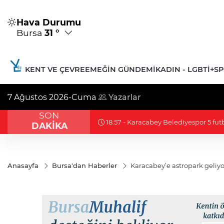
Hava Durumu
Bursa
31 °
KENT VE ÇEVRE
EMEĞIN GÜNDEMI
KADIN - LGBTİ+
S
7 Ağustos 2026-Cuma
Yazarlar
SON
18:54 - 'Çerçeve yasa' TBMM Adalet 
DAKİKA
Anasayfa
Bursa'dan Haberler
Karacabey’e astropark geliyo