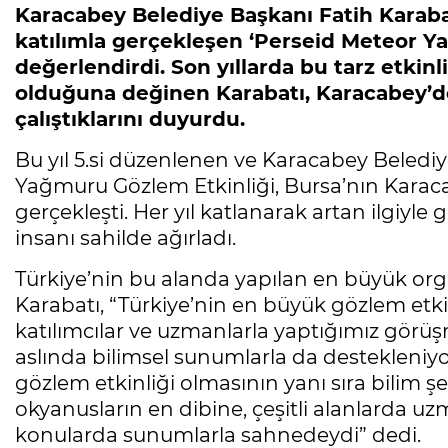
Karacabey Belediye Başkanı Fatih Karabat
katılımla gerçekleşen ‘Perseid Meteor Y
değerlendirdi. Son yıllarda bu tarz etkinl
olduğuna değinen Karabatı, Karacabey’de
çalıştıklarını duyurdu.
Bu yıl 5.si düzenlenen ve Karacabey Belediy
Yağmuru Gözlem Etkinliği, Bursa’nın Karaca
gerçekleşti. Her yıl katlanarak artan ilgiyle 
insanı sahilde ağırladı.
Türkiye’nin bu alanda yapılan en büyük org
Karabatı, “Türkiye’nin en büyük gözlem etkinl
katılımcılar ve uzmanlarla yaptığımız gör
aslında bilimsel sunumlarla da destekleniy
gözlem etkinliği olmasının yanı sıra bilim ş
okyanusların en dibine, çeşitli alanlarda uzm
konularda sunumlarla sahnedeydi” dedi.