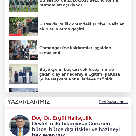
Bursaspor’da 2026-2027 sezonu forma
numaraları açıklandı
Bursa'da valilik önündeki şüpheli valizler
ekipleri alarma geçirdi
Osmangazi’de kaldırımlar işgalden
temizlendi
Büyükşehir başkan vekili seçiminde
çıkan olaylar nedeniyle Eğitim İş Bursa
Şube Başkanı Rona ifadeye çağrıldı
Şadi Özdemir, Esentepeliler’i dinledi
YAZARLARIMIZ
Tüm Yazarlarımız
Doç. Dr. Ergül Halisçelik
Nilüfer’de kaldırımlar temizlendi
Devletin iki bilançosu: Görünen
bütçe, bütçe dışı riskler ve hazineyi
bekleyen yük