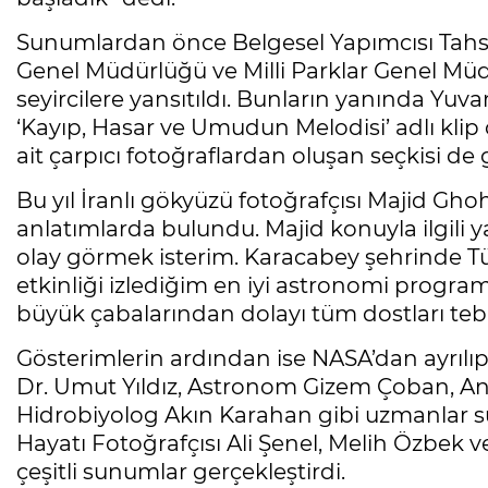
Sunumlardan önce Belgesel Yapımcısı Tahsin
Genel Müdürlüğü ve Milli Parklar Genel Müd
seyircilere yansıtıldı. Bunların yanında Y
‘Kayıp, Hasar ve Umudun Melodisi’ adlı klip 
ait çarpıcı fotoğraflardan oluşan seçkisi de 
Bu yıl İranlı gökyüzü fotoğrafçısı Majid Gho
anlatımlarda bulundu. Majid konuyla ilgili y
olay görmek isterim. Karacabey şehrinde T
etkinliği izlediğim en iyi astronomi program
büyük çabalarından dolayı tüm dostları tebr
Gösterimlerin ardından ise NASA’dan ayrılıp
Dr. Umut Yıldız, Astronom Gizem Çoban, An
Hidrobiyolog Akın Karahan gibi uzmanlar s
Hayatı Fotoğrafçısı Ali Şenel, Melih Özbek 
çeşitli sunumlar gerçekleştirdi.