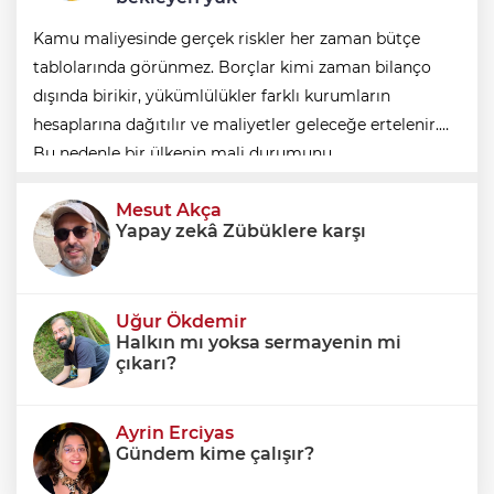
Kamu maliyesinde gerçek riskler her zaman bütçe
tablolarında görünmez. Borçlar kimi zaman bilanço
dışında birikir, yükümlülükler farklı kurumların
hesaplarına dağıtılır ve maliyetler geleceğe ertelenir.
Bu nedenle bir ülkenin mali durumunu
değerlendirirken yalnızca bütçe açığına veya resmi
Mesut Akça
borç stok
Yapay zekâ Zübüklere karşı
Uğur Ökdemir
Halkın mı yoksa sermayenin mi
çıkarı?
Ayrin Erciyas
Gündem kime çalışır?