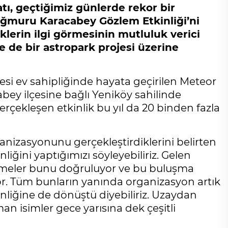
ı, geçtiğimiz günlerde rekor bir
ağmuru Karacabey Gözlem Etkinliği’ni
iklerin ilgi görmesinin mutluluk verici
 de bir astropark projesi üzerine
esi ev sahipliğinde hayata geçirilen Meteor
bey ilçesine bağlı Yeniköy sahilinde
gerçekleşen etkinlik bu yıl da 20 binden fazla
anizasyonunu gerçekleştirdiklerini belirten
iğini yaptığımızı söyleyebiliriz. Gelen
üşmeler bunu doğruluyor ve bu buluşma
or. Tüm bunların yanında organizasyon artık
enliğine de dönüştü diyebiliriz. Uzaydan
an isimler gece yarısına dek çeşitli