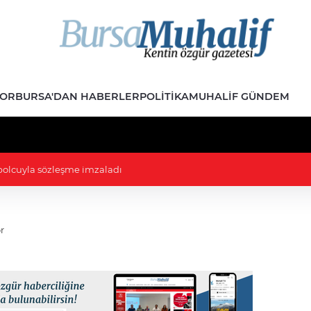
POR
BURSA'DAN HABERLER
POLITIKA
MUHALIF GÜNDEM
Komisyonunda: Gerginlik çıktı, izdiham yaşandı
r