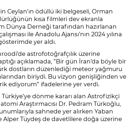
 Ceylan’ın ödüllü iki belgeseli, Orman
ürlüğünün kısa filmleri dev ekranla
uvam Dünya Derneği tarafından hazırlanan
çalışması ile Anadolu Ajansı’nın 2024 yılına
gösterimde yer aldı.
hroodi’de astrofotoğrafçılık üzerine
aptığı açıklamada, ”Bir gün İran’da böyle bir
ürk dostların düzenlediği meteor yağmuru
larından biriydi. Bu vizyon genişliğinden ve
ik ediyorum” ifadelerine yer verdi.
 Türkiye’ye dönme kararı alan Astrofizikçi
atomi Araştırmacısı Dr. Pedram Türkoğlu,
unumlarıyla sahnede yer alırken Yaban
ve Alper Tüydeş de davetlilere doğa üzerine