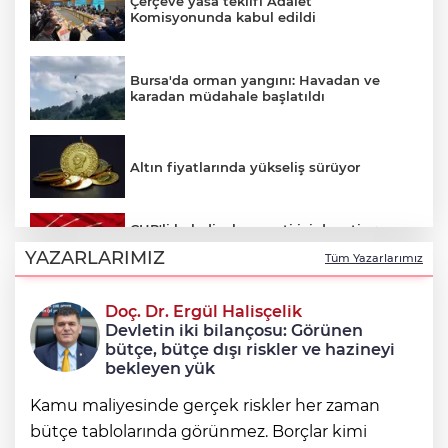
Çerçeve yasa teklifi Adalet
Komisyonunda kabul edildi
Bursa'da orman yangını: Havadan ve
karadan müdahale başlatıldı
Altın fiyatlarında yükseliş sürüyor
CHP'li belediyelere parti içi denetim:
Hakkında soruşturma olmayanlar da
YAZARLARIMIZ
Tüm Yazarlarımız
incelenecek
Doç. Dr. Ergül Halisçelik
Erkan Aydın Osmangazi’nin nabzını
Devletin iki bilançosu: Görünen
sahada tuttu
bütçe, bütçe dışı riskler ve hazineyi
bekleyen yük
Kamu maliyesinde gerçek riskler her zaman
bütçe tablolarında görünmez. Borçlar kimi