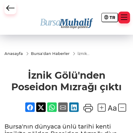
TR
ursa Büyükşehir Darbesi
Anasayfa
Bursa'dan Haberler
İznik
Gölü'nden
Poseidon
Mızrağı
İznik Gölü'nden
çıktı
Poseidon Mızrağı çıktı
Bursa'nın dünyaca ünlü tarihi kenti