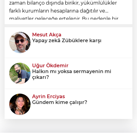
zaman bilanço dışında birikir, yükümlülükler
farklı kurumların hesaplarına dağıtılır ve
maliyetler geleceğe ertelenir. Bu nedenle bir
ülkenin mali durumunu değerlendirirken
yalnızca bütçe açığına veya resmi borç stok
Mesut Akça
Yapay zekâ Zübüklere karşı
Uğur Ökdemir
Halkın mı yoksa sermayenin mi
çıkarı?
Ayrin Erciyas
Gündem kime çalışır?
Sıraç Erbek
Savaşların gölgesinde engellilik,