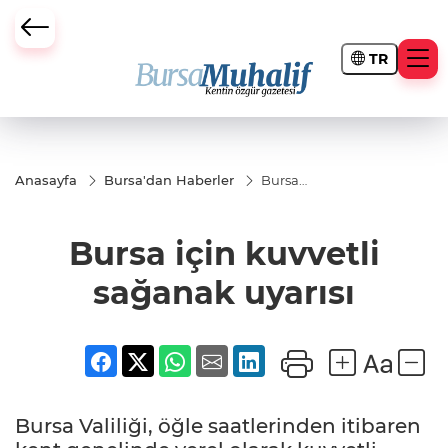
TR
ursa Büyükşehir Darbesi
Anasayfa
Bursa'dan Haberler
Bursa
için
kuvvetli
sağanak
Bursa için kuvvetli
uyarısı
sağanak uyarısı
Bursa Valiliği, öğle saatlerinden itibaren