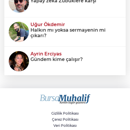
Yapay zekâ Zübüklere karşı
Uğur Ökdemir
Halkın mı yoksa sermayenin mi
çıkarı?
Ayrin Erciyas
Gündem kime çalışır?
Sıraç Erbek
Savaşların gölgesinde engellilik,
doğa ve kaybedilen gelecek
Gizlilik Politikası
Çerez Politikası
Veri Politikası