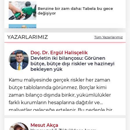
Benzine bir zam daha: Tabela bu gece
değişiyor
Kılıçdaroğlu: Sürece tereddütsüz katkı
vereceğiz
YAZARLARIMIZ
Tüm Yazarlarımız
Doç. Dr. Ergül Halisçelik
Nilüfer Belediyesi’nden mahallelerde
Devletin iki bilançosu: Görünen
yerinde inceleme
bütçe, bütçe dışı riskler ve hazineyi
bekleyen yük
Kamu maliyesinde gerçek riskler her zaman
bütçe tablolarında görünmez. Borçlar kimi
zaman bilanço dışında birikir, yükümlülükler
farklı kurumların hesaplarına dağıtılır ve
maliyetler geleceğe ertelenir. Bu nedenle bir
ülkenin mali durumunu değerlendirirken
yalnızca bütçe açığına veya resmi borç stok
Mesut Akça