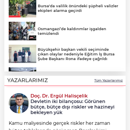
Bursa'da valilik önündeki şüpheli valizler
ekipleri alarma geçirdi
Osmangazi’de kaldırımlar işgalden
temizlendi
Büyükşehir başkan vekili seçiminde
çıkan olaylar nedeniyle Eğitim İş Bursa
Şube Başkanı Rona ifadeye çağrıldı
Şadi Özdemir, Esentepeliler’i dinledi
YAZARLARIMIZ
Tüm Yazarlarımız
Doç. Dr. Ergül Halisçelik
Nilüfer’de kaldırımlar temizlendi
Devletin iki bilançosu: Görünen
bütçe, bütçe dışı riskler ve hazineyi
bekleyen yük
Kamu maliyesinde gerçek riskler her zaman