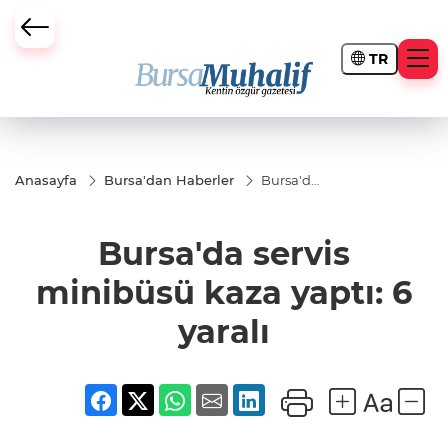
TR
ursa Büyükşehir Darbesi
Anasayfa
Bursa'dan Haberler
Bursa'da
servis
minibüsü
kaza
Bursa'da servis
yaptı: 6
yaralı
minibüsü kaza yaptı: 6
yaralı