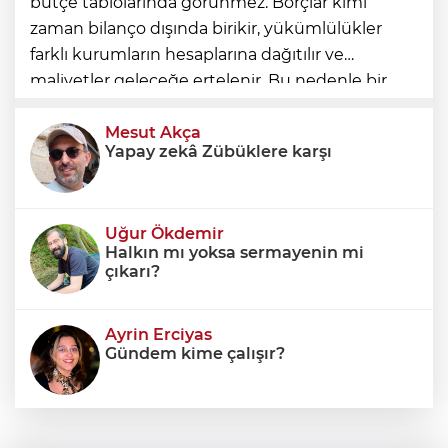
bütçe tablolarında görünmez. Borçlar kimi
zaman bilanço dışında birikir, yükümlülükler
farklı kurumların hesaplarına dağıtılır ve
maliyetler geleceğe ertelenir. Bu nedenle bir
ülkenin mali durumunu değerlendirirken
yalnızca bütçe açığına veya resmi borç stok
Mesut Akça
Yapay zekâ Zübüklere karşı
Uğur Ökdemir
Halkın mı yoksa sermayenin mi
çıkarı?
Ayrin Erciyas
Gündem kime çalışır?
Sıraç Erbek