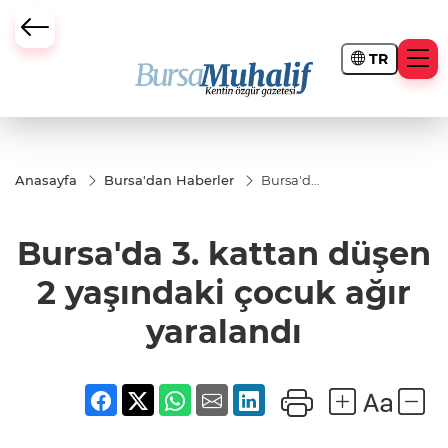
TR
ursa Büyükşehir Darbesi
Anasayfa
Bursa'dan Haberler
Bursa'da
3. kattan
düşen 2
yaşındaki
Bursa'da 3. kattan düşen
çocuk
ağır
yaralandı
2 yaşındaki çocuk ağır
yaralandı