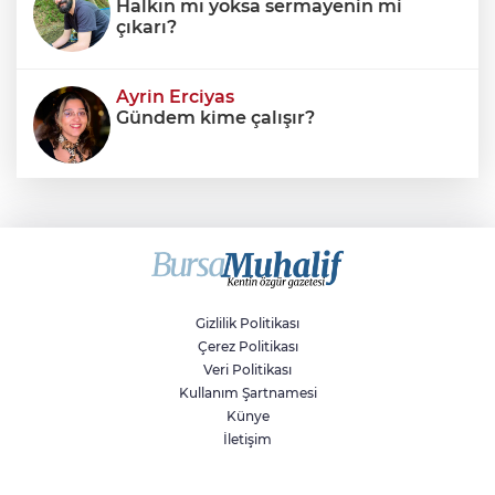
Halkın mı yoksa sermayenin mi
çıkarı?
Ayrin Erciyas
Gündem kime çalışır?
Sıraç Erbek
Savaşların gölgesinde engellilik,
doğa ve kaybedilen gelecek
Gizlilik Politikası
Çerez Politikası
Veri Politikası
Kullanım Şartnamesi
Künye
İletişim