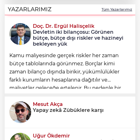
Şadi Özdemir, Esentepeliler’i dinledi
YAZARLARIMIZ
Tüm Yazarlarımız
Doç. Dr. Ergül Halisçelik
Nilüfer’de kaldırımlar temizlendi
Devletin iki bilançosu: Görünen
bütçe, bütçe dışı riskler ve hazineyi
bekleyen yük
Kamu maliyesinde gerçek riskler her zaman
bütçe tablolarında görünmez. Borçlar kimi
zaman bilanço dışında birikir, yükümlülükler
farklı kurumların hesaplarına dağıtılır ve
maliyetler geleceğe ertelenir. Bu nedenle bir
ülkenin mali durumunu değerlendirirken
yalnızca bütçe açığına veya resmi borç stok
Mesut Akça
Yapay zekâ Zübüklere karşı
Uğur Ökdemir