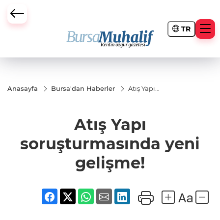
TR
ursa Büyükşehir Darbesi
Anasayfa
Bursa'dan Haberler
Atış Yapı
soruşturmasında
yeni gelişme!
Atış Yapı
soruşturmasında yeni
gelişme!