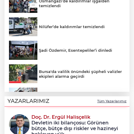
Osmangazi’de kaldırımlar işgalden
temizlendi
Nilüfer’de kaldırımlar temizlendi
Şadi Özdemir, Esentepeliler’i dinledi
Bursa'da valilik önündeki şüpheli valizler
ekipleri alarma geçirdi
Avcılar Belediye Başkanı Utku Caner
Çaykara tahliye edildi
YAZARLARIMIZ
Tüm Yazarlarımız
Doç. Dr. Ergül Halisçelik
Osmangazi’nin başarılı pilotu kupayı
Devletin iki bilançosu: Görünen
Erkan Aydın’la paylaştı
bütçe, bütçe dışı riskler ve hazineyi