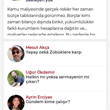
bekleyen yük
Kamu maliyesinde gerçek riskler her zaman
bütçe tablolarında görünmez. Borçlar kimi
zaman bilanço dışında birikir, yükümlülükler
farklı kurumların hesaplarına dağıtılır ve
maliyetler geleceğe ertelenir. Bu nedenle bir
ülkenin mali durumunu değerlendirirken
yalnızca bütçe açığına veya resmi borç stok
Mesut Akça
Yapay zekâ Zübüklere karşı
Uğur Ökdemir
Halkın mı yoksa sermayenin mi
çıkarı?
Ayrin Erciyas
Gündem kime çalışır?