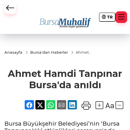
TR
ursa Büyükşehir Darbesi
Anasayfa
Bursa'dan Haberler
Ahmet
Hamdi
Tanpınar
Bursa'da
Ahmet Hamdi Tanpınar
anıldı
Bursa'da anıldı
Bursa Büyükşehir Belediyesi’nin ‘Bursa