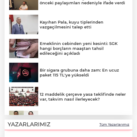
önceki paylaşımları nedeniyle ifade verdi
Kayıhan Pala, kuyu tiplerinden
vazgeçilmesini talep etti
Emeklinin cebinden yeni kesinti: SGK
hangi borçların maaştan tahsil
edileceğini açıkladı
Bir sigara grubuna daha zam: En ucuz
paket 115 TL'ye yükseldi
12 maddelik çerçeve yasa teklifinde neler
var, takvim nasıl ilerleyecek?
Çerçeve yasayla Demirtaş ve Yüksekdağ
tahliye olacak mı?
YAZARLARIMIZ
Tüm Yazarlarımız