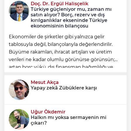
Doç. Dr. Ergül Halisçelik
12 maddelik 'çerçeve yasa' teklifinin tam
Türkiye güçleniyor mu, zaman mı
metni
satın alıyor? Borç, rezerv ve dış
kırılganlıklar ekseninde Türkiye
ekonomisinin bilançosu
Ekonomiler de şirketler gibi yalnızca gelir
tablosuyla değil, bilançolarıyla değerlendirilir.
Büyüme rakamları, ihracat artışları ve üretim
verileri ne kadar olumlu görünürse görünsün;
artan borç yükü, dış finansman bağımlılığı ve
geleceğe devredilen yükümlülükler dikkate
alınmadığında ortaya eksik
Mesut Akça
Yapay zekâ Zübüklere karşı
Uğur Ökdemir
Halkın mı yoksa sermayenin mi
çıkarı?