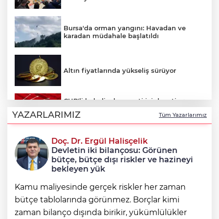
Bursa'da orman yangını: Havadan ve
karadan müdahale başlatıldı
Altın fiyatlarında yükseliş sürüyor
CHP'li belediyelere parti içi denetim:
Hakkında soruşturma olmayanlar da
YAZARLARIMIZ
Tüm Yazarlarımız
incelenecek
Doç. Dr. Ergül Halisçelik
Erkan Aydın Osmangazi’nin nabzını
Devletin iki bilançosu: Görünen
sahada tuttu
bütçe, bütçe dışı riskler ve hazineyi
bekleyen yük
Kamu maliyesinde gerçek riskler her zaman
bütçe tablolarında görünmez. Borçlar kimi
zaman bilanço dışında birikir, yükümlülükler