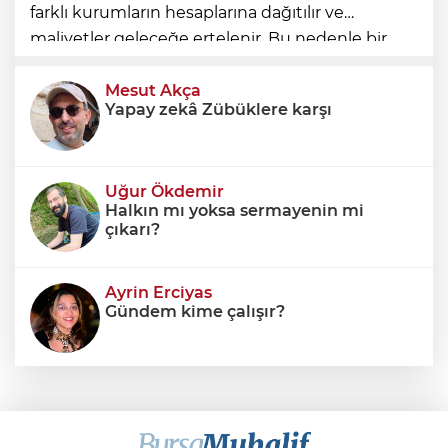
farklı kurumların hesaplarına dağıtılır ve
maliyetler geleceğe ertelenir. Bu nedenle bir
ülkenin mali durumunu değerlendirirken
yalnızca bütçe açığına veya resmi borç stok
Mesut Akça
Yapay zekâ Zübüklere karşı
Uğur Ökdemir
Halkın mı yoksa sermayenin mi
çıkarı?
Ayrin Erciyas
Gündem kime çalışır?
Sıraç Erbek
Savaşların gölgesinde engellilik,
doğa ve kaybedilen gelecek