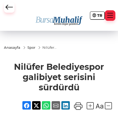
TR
ursa Büyükşehir Darbesi
Anasayfa
Spor
Nilüfer
Belediyespor
galibiyet
serisini
Nilüfer Belediyespor
sürdürdü
galibiyet serisini
sürdürdü